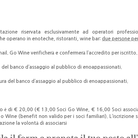
zione riservata esclusivamente ad operatori professiona
he operano in enoteche, ristoranti, wine bar:
due persone per
ail. Go Wine verificherà e confermerà l’accredito per iscritto.
 del banco d’assaggio al pubblico di enoappassionati.
ra del banco d’assaggio al pubblico di enoappassionati.
co è di € 20,00 (€ 13,00 Soci Go Wine, € 16,00 Soci associa
Go Wine (
benefit non valido per i soci familiari). L’iscrizion
tazione la volontà di associarsi