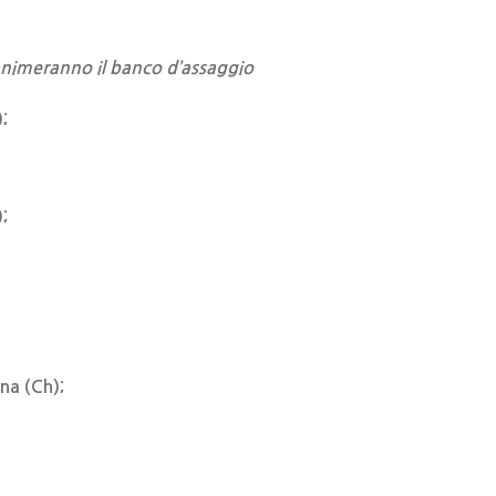
animeranno il banco d’assaggio
;
);
na (Ch);