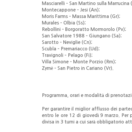
Masciarelli – San Martino sulla Marrucina 
Montecappone – Jesi (An);
Moris Farms – Massa Marittima (Gr);
Murales – Olbia (Ss);
Rebollini – Borgoratto Mormorolo (Pv);
San Salvatore 1988 – Giungano (Sa);
Sarotto – Neviglie (Cn);
Scubla – Premariacco (Ud);
Travignoli – Pelago (Fi);
Villa Simone – Monte Porzio (Rm);
Zymè – San Pietro in Cariano (Vr).
Programma, orari e modalità di prenotaz
Per garantire il miglior afflusso dei part
entro le ore 12 di giovedì 9 marzo
. Per
divisa in 3 turni a cui sarà obbligatorio att