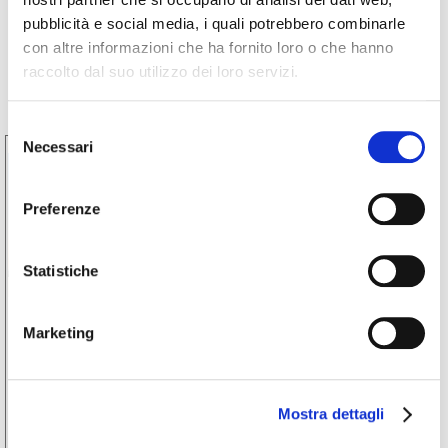
Prossimi eventi
pubblicità e social media, i quali potrebbero combinarle
con altre informazioni che ha fornito loro o che hanno
raccolto dal suo utilizzo dei loro servizi.
Selezione
Necessari
del
30
consenso
Ago
2026
Preferenze
Statistiche
Eventi
Marketing
A Tavola sulla Strada del
Castellinaldo – cena tra le vigne |
Castellinaldo d’Alba | 30.08.26
Mostra dettagli
Una cena tra le vigne nel Roero