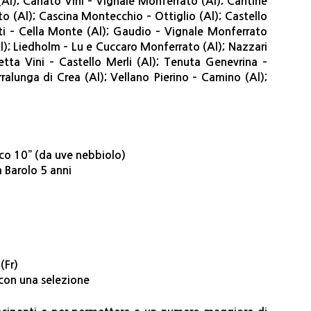
(Al); Canato Vini – Vignale Monferrato (Al); Cantine
o (Al); Cascina Montecchio – Ottiglio (Al); Castello
ti – Cella Monte (Al); Gaudio – Vignale Monferrato
l); Liedholm – Lu e Cuccaro Monferrato (Al); Nazzari
tta Vini – Castello Merli (Al); Tenuta Genevrina –
alunga di Crea (Al); Vellano Pierino – Camino (Al);
co 10” (da uve nebbiolo)
 Barolo 5 anni
(Fr)
con una selezione