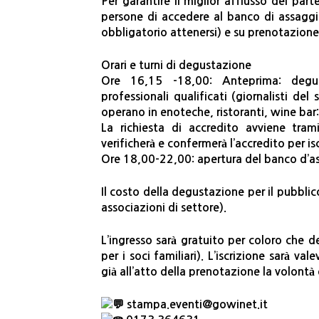
Per garantire il miglior afflusso dei pa
persone di accedere al banco di assaggio,
obbligatorio attenersi) e su prenotazione,
Orari e turni di degustazione
Ore 16,15 -18,00: Anteprima: degust
professionali qualificati (giornalisti de
operano in enoteche, ristoranti, wine bar:
La richiesta di accredito avviene tr
verificherà e confermerà l’accredito per isc
Ore 18,00-22,00: apertura del banco d’as
Il costo della degustazione per il pubbl
associazioni di settore).
L’ingresso sarà gratuito per coloro che 
per i soci familiari). L’iscrizione sarà v
già all’atto della prenotazione la volontà d
stampa.eventi@gowinet.it