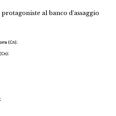
e protagoniste al banco d’assaggio
orra (Cn);
(Cn);
;