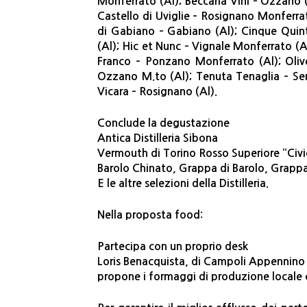
Monferrato (Al); Beccaria Vini – Ozzano 
Castello di Uviglie – Rosignano Monferrat
di Gabiano – Gabiano (Al); Cinque Quin
(Al); Hic et Nunc – Vignale Monferrato (A
Franco – Ponzano Monferrato (Al); Olive
Ozzano M.to (Al); Tenuta Tenaglia – Serr
Vicara – Rosignano (Al).
Conclude la degustazione
Antica Distilleria Sibona
Vermouth di Torino Rosso Superiore “Civi
Barolo Chinato, Grappa di Barolo, Grappa
E le altre selezioni della Distilleria.
Nella proposta food:
Partecipa con un proprio desk
Loris Benacquista, di Campoli Appennino 
propone i formaggi di produzione locale 