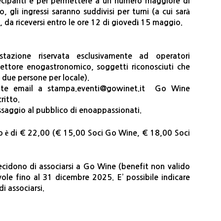
rtecipanti e per permettere a un numero maggiore di
 gli ingressi saranno suddivisi per turni (a cui sarà
 da riceversi entro le ore 12 di giovedì 15 maggio.
azione riservata esclusivamente ad operatori
l settore enogastronomico, soggetti riconosciuti che
 due persone per locale).
amite email a stampa.eventi@gowinet.it Go Wine
ritto.
saggio al pubblico di enoappassionati.
ico è di € 22,00 (€ 15,00 Soci Go Wine, € 18,00 Soci
decidono di associarsi a Go Wine (benefit non valido
alevole fino al 31 dicembre 2025. E’ possibile indicare
i associarsi.