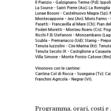
Il Pianzio – Galzignano Terme (Pd); Ippoli
La Source – Saint Pierre (Ao); La Romiglia
Lunae Bosoni – Castelnuovo Magra (Sp); M
Montecappone – Jesi (An); Moris Farms –
Pasetti – Francavilla al Mare (Ch); Pian de
Poderi Moretti – Monteu Roero (Cn); Pogg
Ricchi F.lli Stefanoni – Monzambano (Lago 
Scubla – Premariacco (Ud); Stanig – Prepo
Tenuta Iuzzolini – Cirò Marina (Kr); Tenu
Tenuta Secolo IX – Castiglione a Casauria 
Villa Simone – Monte Porzio Catone (Rm)
Vinonovo con le cantine:
Cantina Col di Rocca – Susegana (Tv); Cast
Franchini Agricola – Negrar (Vr).
Programma, orari, costi e