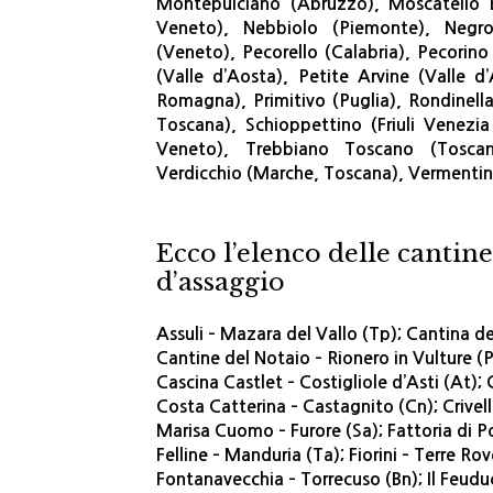
Montepulciano (Abruzzo), Moscatello B
Veneto), Nebbiolo (Piemonte), Negroa
(Veneto), Pecorello (Calabria), Pecorino
(Valle d’Aosta), Petite Arvine (Valle d
Romagna), Primitivo (Puglia), Rondinel
Toscana), Schioppettino (Friuli Venezia
Veneto), Trebbiano Toscano (Toscana
Verdicchio (Marche, Toscana), Vermentino
Ecco l’elenco delle canti
d’assaggio
Assuli – Mazara del Vallo (Tp); Cantina d
Cantine del Notaio – Rionero in Vulture (
Cascina Castlet – Costigliole d’Asti (At
Costa Catterina – Castagnito (Cn); Crivel
Marisa Cuomo – Furore (Sa); Fattoria di Po
Felline – Manduria (Ta); Fiorini – Terre Ro
Fontanavecchia – Torrecuso (Bn); Il Feudu