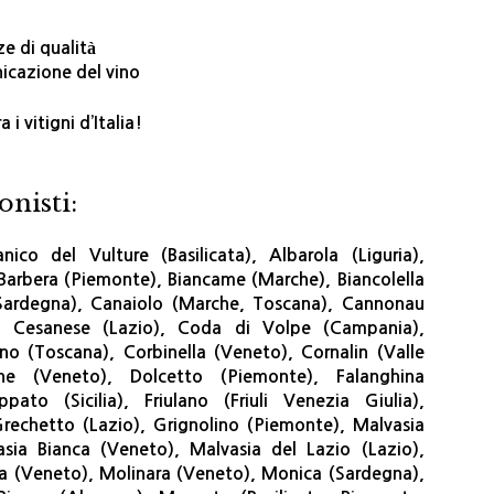
e di qualità
nicazione del vino
 i vitigni d’Italia!
onisti:
nico del Vulture (Basilicata), Albarola (Liguria),
Barbera (Piemonte), Biancame (Marche), Biancolella
Sardegna), Canaiolo (Marche, Toscana), Cannonau
a), Cesanese (Lazio), Coda di Volpe (Campania),
no (Toscana), Corbinella (Veneto), Cornalin (Valle
ne (Veneto), Dolcetto (Piemonte), Falanghina
ato (Sicilia), Friulano (Friuli Venezia Giulia),
Grechetto (Lazio), Grignolino (Piemonte), Malvasia
lvasia Bianca (Veneto), Malvasia del Lazio (Lazio),
ra (Veneto), Molinara (Veneto), Monica (Sardegna),