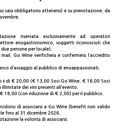
 cui sarà obbligatorio attenersi) e su prenotazione, da
 novembre.
azione riservata esclusivamente ad operatori
l settore enogastronomico, soggetti riconosciuti che
 due persone per locale).
e mail. Go Wine verificherà e confermerà l’accredito
anco d’assaggio al pubblico di enoappassionati.
ico è di € 20,00 (€ 13,00 Soci Go Wine, € 16,00 Soci
illimitate dei vini presenti all’evento.
 € 18,00 (con riduzione di € 2,00) per il pubblico.
decidono di associarsi a Go Wine (benefit non valido
evole fino al 31 dicembre 2026.
notazione la volontà di associarsi.