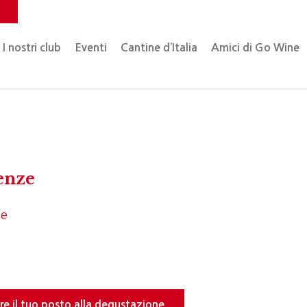
o
I nostri club
Eventi
Cantine d’Italia
Amici di Go Wine
enze
ne
re il tuo posto alla degustazione