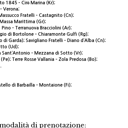
to 1845 – Cirò Marina (Kr);
 – Verona;
assucco Fratelli – Castagnito (Cn);
 Massa Marittima (Gr);
l Pino – Terranuova Bracciolini (Ar);
io di Bortolone – Chiaramonte Gulfi (Rg);
di Garda); Savigliano Fratelli – Diano d’Alba (Cn);
tto (Ud);
ta Sant’Antonio – Mezzana di Sotto (Vr);
(Pe); Terre Rosse Vallania – Zola Predosa (Bo);
.
ello di Barbailla – Montaione (Fi);
 modalità di prenotazione: