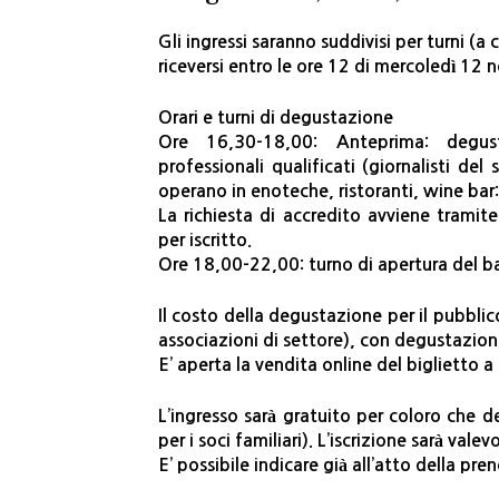
Gli ingressi saranno suddivisi per turni (a
riceversi entro le ore 12 di mercoledì 12
Orari e turni di degustazione
Ore 16,30-18,00: Anteprima: degust
professionali qualificati (giornalisti de
operano in enoteche, ristoranti, wine bar:
La richiesta di accredito avviene tramit
per iscritto.
Ore 18,00-22,00: turno di apertura del b
Il costo della degustazione per il pubbl
associazioni di settore), con degustazioni 
E’ aperta la vendita online del biglietto a
L’ingresso sarà gratuito per coloro che 
per i soci familiari). L’iscrizione sarà val
E’ possibile indicare già all’atto della pre