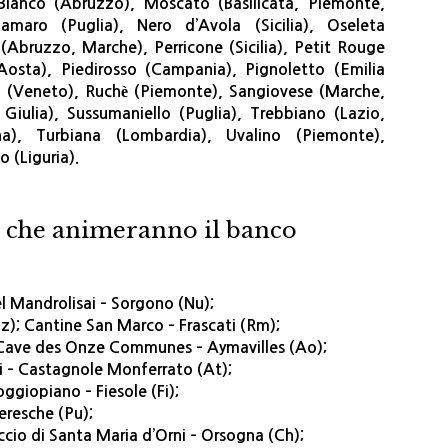
ianco (Abruzzo), Moscato (Basilicata, Piemonte,
maro (Puglia), Nero d’Avola (Sicilia), Oseleta
 (Abruzzo, Marche), Perricone (Sicilia), Petit Rouge
’Aosta), Piedirosso (Campania), Pignoletto (Emilia
la (Veneto), Ruchè (Piemonte), Sangiovese (Marche,
 Giulia), Sussumaniello (Puglia), Trebbiano (Lazio,
), Turbiana (Lombardia), Uvalino (Piemonte),
 (Liguria).
ne che animeranno il banco
el Mandrolisai – Sorgono (Nu);
Pz); Cantine San Marco – Frascati (Rm);
); Cave des Onze Communes – Aymavilles (Ao);
li – Castagnole Monferrato (At);
ggiopiano – Fiesole (Fi);
veresche (Pu);
ccio di Santa Maria d’Orni – Orsogna (Ch);