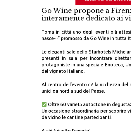
Go Wine propone a Firen
interamente dedicato ai vit
Torna in città uno degli eventi più atte
nasce…” promosso da Go Wine in tutta Ita
Le eleganti sale dello Starhotels Michela
presenti in sala per incontrare dirett
protagoniste in una speciale Enoteca. Un
del vigneto italiano.
Al centro dell’evento c’è la ricchezza del n
unici da nord a sud del Paese.
Oltre 60 varietà autoctone in degusta
Un’occasione straordinaria per scoprire vi
da vicino le cantine partecipanti.
A chi è rivolto l’evento: