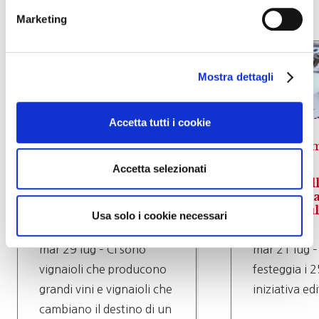
Marketing
Mostra dettagli
Accetta tutti i cookie
News mondo del
vino
News m
Accetta selezionati
Addio a Emidio Pepe,
Dal Castel
il custode del tempo
presentata
e dell’identità del
inglese su
Usa solo i cookie necessari
vino d’Abruzzo
mar 29 lug – Ci sono
mar 21 lug –
vignaioli che producono
festeggia i 2
grandi vini e vignaioli che
iniziativa ed
cambiano il destino di un