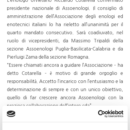
L’enologo orvietano Riccardo Cotarella confermato
presidente nazionale di Assoenologi. Il consiglio di
amministrazione dell’Associazione degli enologi ed
enotecnici italiani lo ha rieletto all’unanimità per il
quarto mandato consecutivo. Sarà coadiuvato, nel
ruolo di vicepresidenti, da Massimo Tripaldi della
sezione Assoenologi Puglia-Basilicata-Calabria e da
Pierluigi Zama della sezione Romagna.
“Essere chiamati ancora a guidare l’Associazione – ha
detto Cotarella – è motivo di grande orgoglio e
responsabilità. Accetto l’incarico con l’entusiasmo e la
determinazione di sempre e con un unico obiettivo,
quello di far crescere ancora Assoenologi con la
preziosa collaborazione dell’intero cda”.
“Il lavoro che ci attende – ha aggiunto il presidente – è
impegnativo, soprattutto alla luce degli eventi che