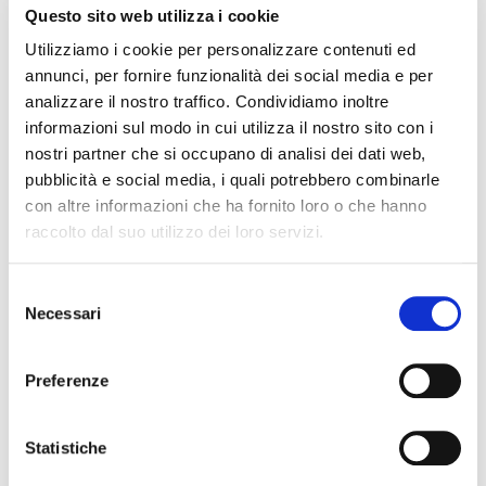
hanno e stanno tuttora interessando le nostre vite.
Questo sito web utilizza i cookie
Assoenologi – ha detto ancora Cotarella – in questi
Utilizziamo i cookie per personalizzare contenuti ed
anni ha saputo reagire anche alle condizioni più
annunci, per fornire funzionalità dei social media e per
sfavorevoli, continuando a crescere e diventare
analizzare il nostro traffico. Condividiamo inoltre
sempre più punto di riferimento nazionale
informazioni sul modo in cui utilizza il nostro sito con i
dell’enologia”.
nostri partner che si occupano di analisi dei dati web,
pubblicità e social media, i quali potrebbero combinarle
con altre informazioni che ha fornito loro o che hanno
raccolto dal suo utilizzo dei loro servizi.
Fonte: ANSA
Selezione
Necessari
del
consenso
Altre news dal
Preferenze
mondo del vino
Statistiche