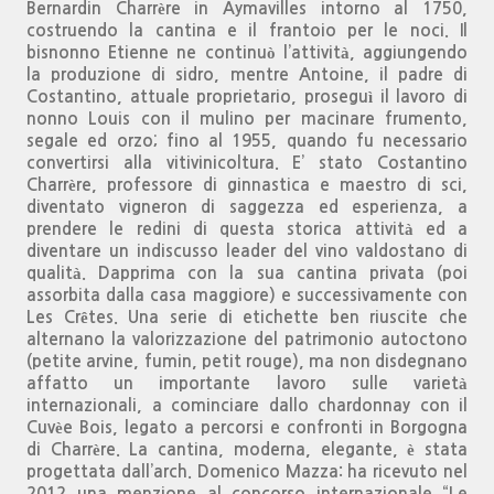
Bernardin Charrère in Aymavilles intorno al 1750,
costruendo la cantina e il frantoio per le noci. Il
bisnonno Etienne ne continuò l’attività, aggiungendo
la produzione di sidro, mentre Antoine, il padre di
Costantino, attuale proprietario, proseguì il lavoro di
nonno Louis con il mulino per macinare frumento,
segale ed orzo; fino al 1955, quando fu necessario
convertirsi alla vitivinicoltura. E’ stato Costantino
Charrère, professore di ginnastica e maestro di sci,
diventato vigneron di saggezza ed esperienza, a
prendere le redini di questa storica attività ed a
diventare un indiscusso leader del vino valdostano di
qualità. Dapprima con la sua cantina privata (poi
assorbita dalla casa maggiore) e successivamente con
Les Crêtes. Una serie di etichette ben riuscite che
alternano la valorizzazione del patrimonio autoctono
(petite arvine, fumin, petit rouge), ma non disdegnano
affatto un importante lavoro sulle varietà
internazionali, a cominciare dallo chardonnay con il
Cuvèe Bois, legato a percorsi e confronti in Borgogna
di Charrère. La cantina, moderna, elegante, è stata
progettata dall’arch. Domenico Mazza: ha ricevuto nel
2012 una menzione al concorso internazionale “Le