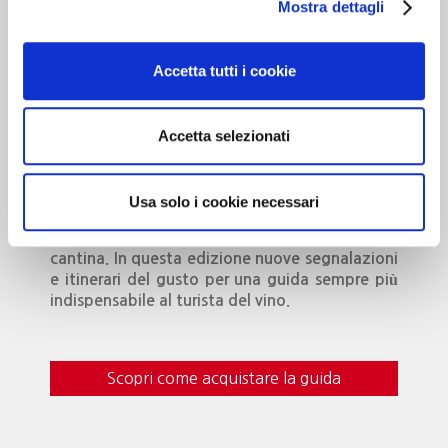
Mostra dettagli
Cantine d’Italia
Accetta tutti i cookie
Milano 3 Dicembre
MILANO
Accetta selezionati
Dedicato alle cantine che …”valgono il
Usa solo i cookie necessari
viaggio”. Oltre 700 realtà recensite, con
curiosità, eventi da vivere e i vini da gustare in
cantina. In questa edizione nuove segnalazioni
e itinerari del gusto per una guida sempre più
indispensabile al turista del vino.
Scopri come acquistare la guida