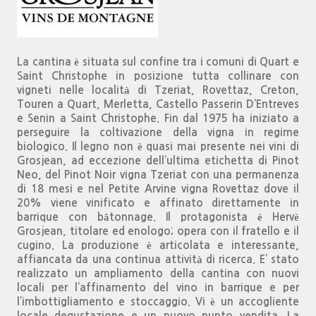
La cantina è situata sul confine tra i comuni di Quart e
Saint Christophe in posizione tutta collinare con
vigneti nelle località di Tzeriat, Rovettaz, Creton,
Touren a Quart, Merletta, Castello Passerin D’Entreves
e Senin a Saint Christophe. Fin dal 1975 ha iniziato a
perseguire la coltivazione della vigna in regime
biologico. Il legno non è quasi mai presente nei vini di
Grosjean, ad eccezione dell’ultima etichetta di Pinot
Neo, del Pinot Noir vigna Tzeriat con una permanenza
di 18 mesi e nel Petite Arvine vigna Rovettaz dove il
20% viene vinificato e affinato direttamente in
barrique con bâtonnage. Il protagonista è Hervè
Grosjean, titolare ed enologo; opera con il fratello e il
cugino. La produzione è articolata e interessante,
affiancata da una continua attività di ricerca. E’ stato
realizzato un ampliamento della cantina con nuovi
locali per l’affinamento del vino in barrique e per
l’imbottigliamento e stoccaggio. Vi è un accogliente
locale degustazione e un nuovo punto vendita. La