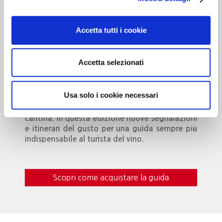
Cantine d’Italia
Accetta tutti i cookie
Milano 3 Dicembre
MILANO
Accetta selezionati
Dedicato alle cantine che …”valgono il
Usa solo i cookie necessari
viaggio”. Oltre 700 realtà recensite, con
curiosità, eventi da vivere e i vini da gustare in
cantina. In questa edizione nuove segnalazioni
e itinerari del gusto per una guida sempre più
indispensabile al turista del vino.
Scopri come acquistare la guida