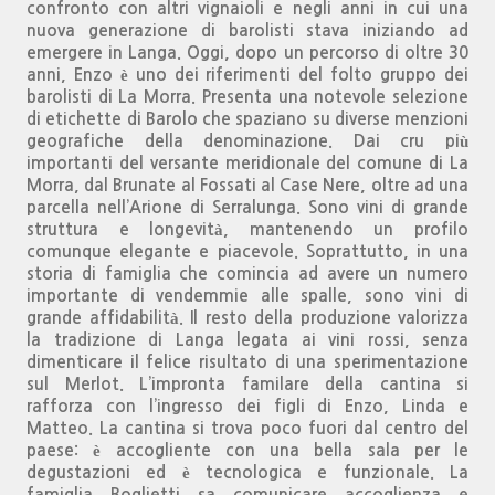
confronto con altri vignaioli e negli anni in cui una
nuova generazione di barolisti stava iniziando ad
emergere in Langa. Oggi, dopo un percorso di oltre 30
anni, Enzo è uno dei riferimenti del folto gruppo dei
barolisti di La Morra. Presenta una notevole selezione
di etichette di Barolo che spaziano su diverse menzioni
geografiche della denominazione. Dai cru più
importanti del versante meridionale del comune di La
Morra, dal Brunate al Fossati al Case Nere, oltre ad una
parcella nell’Arione di Serralunga. Sono vini di grande
struttura e longevità, mantenendo un profilo
comunque elegante e piacevole. Soprattutto, in una
storia di famiglia che comincia ad avere un numero
importante di vendemmie alle spalle, sono vini di
grande affidabilità. Il resto della produzione valorizza
la tradizione di Langa legata ai vini rossi, senza
dimenticare il felice risultato di una sperimentazione
sul Merlot. L’impronta familare della cantina si
rafforza con l’ingresso dei figli di Enzo, Linda e
Matteo. La cantina si trova poco fuori dal centro del
paese: è accogliente con una bella sala per le
degustazioni ed è tecnologica e funzionale. La
famiglia Boglietti sa comunicare accoglienza e