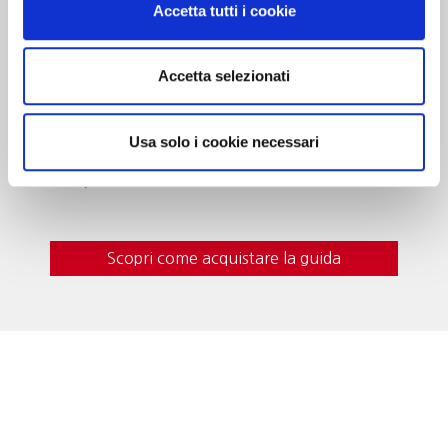
MILANO
Accetta tutti i cookie
Accetta selezionati
Dedicato alle cantine che …”valgono il
viaggio”. Oltre 700 realtà recensite, con
curiosità, eventi da vivere e i vini da gustare in
cantina. In questa edizione nuove segnalazioni
Usa solo i cookie necessari
e itinerari del gusto per una guida sempre più
indispensabile al turista del vino.
Scopri come acquistare la guida