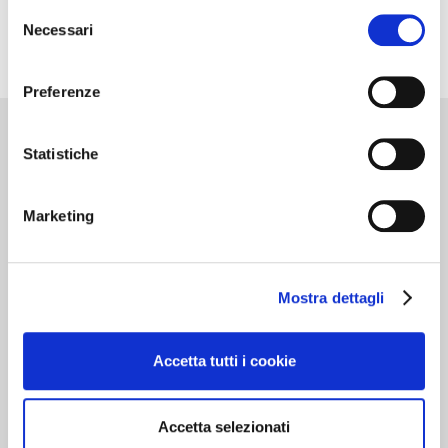
Selezione
Necessari
del
consenso
Preferenze
Statistiche
Cantine d’Italia
Marketing
Milano 3 Dicembre
MILANO
Mostra dettagli
Dedicato alle cantine che …”valgono il
viaggio”. Oltre 700 realtà recensite, con
Accetta tutti i cookie
curiosità, eventi da vivere e i vini da gustare in
cantina. In questa edizione nuove segnalazioni
e itinerari del gusto per una guida sempre più
Accetta selezionati
indispensabile al turista del vino.