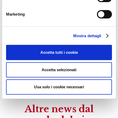
confronti dei soci della denominazione. Auspico tra i
soci unione e condivisione degli obiettivi comuni che
Marketing
devono essere quelli di aumentare il valore
dell’imbottigliato della denominazione, una maggiore
attenzione all’ambiente e alle pratiche sostenibili, e
Mostra dettagli
soprattutto dialogo con le istituzioni. Sono obiettivi
ambiziosi che richiedono l’impegno e anche la
Accetta tutti i cookie
passione di ogni produttore del Soave.»
Fonte: C.S.
Accetta selezionati
09/07/2021
Usa solo i cookie necessari
Altre news dal