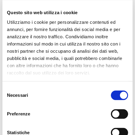
riconosciuto dalla FAO. Il riconoscimento
del Soave
Questo sito web utilizza i cookie
ha portato una forte spinta alla tutela di quegli
Utilizziamo i cookie per personalizzare contenuti ed
elementi caratterizzanti come la pergola veronese o i
annunci, per fornire funzionalità dei social media e per
muretti a secco. Il prossimo mandato vedrà il
analizzare il nostro traffico. Condividiamo inoltre
Consorzio come parte attiva nello stimolare ancora di
informazioni sul modo in cui utilizza il nostro sito con i
più gli interventi di manutenzione, sorveglianza delle
nostri partner che si occupano di analisi dei dati web,
pubblicità e social media, i quali potrebbero combinarle
criticità e comune lavoro con le amministrazioni
con altre informazioni che ha fornito loro o che hanno
comunali per intervenire in maniera incisiva sul
raccolto dal suo utilizzo dei loro servizi.
territorio. La volontà è quella di favorire lo sviluppo
dell’enoturismo anche con la valorizzazione dei
Selezione
percorsi idonei tra le vigne.
Necessari
del
consenso
«Riprendo il mio mandato consapevole che il mondo
è profondamente cambiato – dice
Preferenze
Sandro Gini,
– nel futuro ci sarà bisogno
presidente del Consorzio
di azioni responsabili, mirate e soprattutto efficaci nei
Statistiche