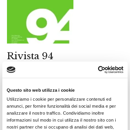
Rivista 94
Anno uscita :
2021
Go Wine Impresa Sociale
Questo sito web utilizza i cookie
Montefalco e il Sagrantino
Utilizziamo i cookie per personalizzare contenuti ed
Barolo e Terroir
annunci, per fornire funzionalità dei social media e per
Percorsi in Salento
analizzare il nostro traffico. Condividiamo inoltre
informazioni sul modo in cui utilizza il nostro sito con i
Notizie dai Club Go Wine
nostri partner che si occupano di analisi dei dati web,