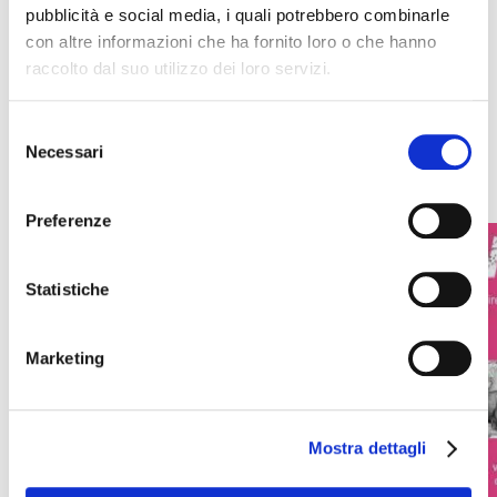
pubblicità e social media, i quali potrebbero combinarle
con altre informazioni che ha fornito loro o che hanno
Ultime riviste
raccolto dal suo utilizzo dei loro servizi.
Selezione
Necessari
del
consenso
Preferenze
Statistiche
Marketing
Mostra dettagli