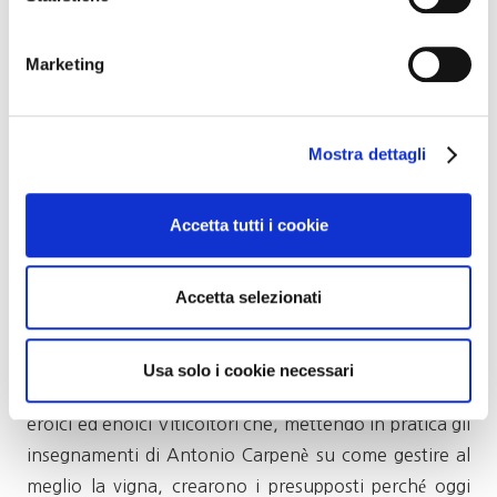
Prosecco e dell’Impresa Carpenè Malvolti che gli ha
dato i natali.
Marketing
“L’impegno etico con la Città di Conegliano – afferma
Domenico Scimone della Carpenè Malvolti – è uno
storico privilegio per la Carpenè Malvolti che, nei 152
Mostra dettagli
anni della sua attività imprenditoriale, si pregia di aver
compiuto “imprese enoiche” uniche e straordinarie.
Accetta tutti i cookie
Ai meriti enologici ad essa ascrivibili, si è infatti giunti
grazie alle intuizioni scientifiche ed alle
Accetta selezionati
determinazioni strategiche di tutte le Generazioni
della Famiglia Carpenè che ancor oggi gestisce
l’Impresa, con l’obiettivo di valorizzare il Territorio, il
Usa solo i cookie necessari
Vino Spumante che ivi affonda le sue radici nonchè gli
eroici ed enoici Viticoltori che, mettendo in pratica gli
insegnamenti di Antonio Carpenè su come gestire al
meglio la vigna, crearono i presupposti perché oggi