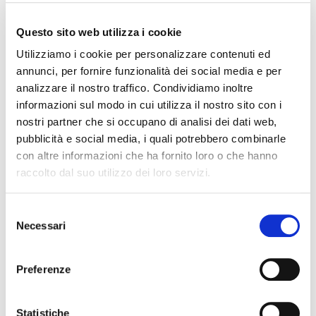
Consorzio di Tutela del Conegliano Valdobbiadene
Prosecco Superiore, l’Associazione Colline del
Questo sito web utilizza i cookie
Prosecco Patrimonio Unesco, i Comuni di Conegliano
Utilizziamo i cookie per personalizzare contenuti ed
e Valdobbiadene. Eventi come quello organizzato
annunci, per fornire funzionalità dei social media e per
analizzare il nostro traffico. Condividiamo inoltre
dalla Carpenè Malvolti – ha continuato – sono
informazioni sul modo in cui utilizza il nostro sito con i
importantissimi per valorizzare ancor di più una
nostri partner che si occupano di analisi dei dati web,
giornata di festa dello sport e per evidenziare le
pubblicità e social media, i quali potrebbero combinarle
peculiarità della grande passione per il ciclismo delle
con altre informazioni che ha fornito loro o che hanno
nostre terre.”
raccolto dal suo utilizzo dei loro servizi.
Quella stessa fatica, caparbietà e passione che
Selezione
abbiamo riconosciuto nei Campioni di ieri e che potrà
Necessari
del
conferire in egual modo la motivazione per quei
consenso
ciclisti che percorreranno le strade di Conegliano e
Preferenze
Valdobbiadene prossimamente, sono anche gli
elementi che ritroviamo alla base del successo del
Statistiche