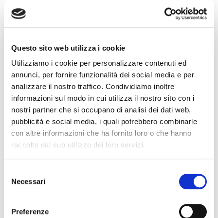
Uberti
Umani Ronchi
Unterortl – Castel Juval
Vajra G.D.
Questo sito web utilizza i cookie
Venica & Venica
Utilizziamo i cookie per personalizzare contenuti ed
Vignalta
annunci, per fornire funzionalità dei social media e per
Villa Matilde
analizzare il nostro traffico. Condividiamo inoltre
Villa Sandi
informazioni sul modo in cui utilizza il nostro sito con i
Villa Sparina
Zaccagnini
nostri partner che si occupano di analisi dei dati web,
Zenato
pubblicità e social media, i quali potrebbero combinarle
Zeni Fratelli
con altre informazioni che ha fornito loro o che hanno
Zymè
raccolto dal suo utilizzo dei loro servizi.
Selezione
Modalità di partecipazione al banco d’assaggio:
Necessari
del
consenso
Per garantire il miglior afflusso dei partecipanti ed un
buon accesso alle degustazioni, gli ingressi saranno su
Preferenze
prenotazione con acquisto online della degustazione