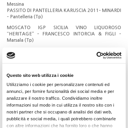
Messina
PASSITO DI PANTELLERIA KARUSCIA 2011– MINARDI
– Pantelleria (Tp)
MOSCATO IGP SICILIA VINO LIQUOROSO
“HERITAGE” – FRANCESCO INTORCIA & FIGLI –
Marsala (Tp)
SARDEGNA
ISOLA DEI NURAGHI IGT BIANCO “LAJCHEDDU” 2015
– TONDINI ORLANDO – Calangianus (Ot)
Questo sito web utilizza i cookie
CAGLIARI MOSCATO “A MEDAS ANNOS” 2017 –
Utilizziamo i cookie per personalizzare contenuti ed
GOSTOLAI – Oliena (Nu)
annunci, per fornire funzionalità dei social media e per
Le distillerie
analizzare il nostro traffico. Condividiamo inoltre
informazioni sul modo in cui utilizza il nostro sito con i
GRAPPA DI MOSCATO RISERVA 2016 – DISTILLERIA
nostri partner che si occupano di analisi dei dati web,
REVEL CHION – Chiaverano (To)
pubblicità e social media, i quali potrebbero combinarle
GRAPPA DI MOSCATO – DISTILLERIA SIBONA –
con altre informazioni che ha fornito loro o che hanno
Piobesi d’Alba (Cn)