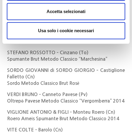
Pietro Colla Extra Brut 2015
Accetta selezionati
POLVANERA – Gioia del Colle (Ba)
Spumante Brut Rose’ “A” Metodo Charmat da uve
primitivo
Usa solo i cookie necessari
Spumante Brut “C” Metodo Charmat da uve
marchione
STEFANO ROSSOTTO – Cinzano (To)
Spumante Brut Metodo Classico “Marchesina”
SORDO GIOVANNI di SORDO GIORGIO – Castiglione
Falletto (Cn)
Sordo Metodo Classico Brut Rosè
VERDI BRUNO – Canneto Pavese (Pv)
Oltrepò Pavese Metodo Classico “Vergomberra” 2014
VIGLIONE ANTONIO & FIGLI – Monteu Roero (Cn)
Roero Arneis Spumante Brut Metodo Classico 2014
VITE COLTE – Barolo (Cn)