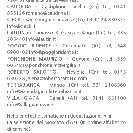
790451 gianluca@inclavesana.it
CAUDRINA – Castiglione Tinella (Cn) tel. 0141
855126 romano@caudrina.it
CIECK – San Giorgio Canavese (To) tel. 0124 330522
info@cieck.it
L’AUTIN di Camusso & Gasca – Barge (Cn) tel. 335
205440 info@lautin.it
POGGIO RIDENTE – Cocconato (At) tel. 348
6900403 info@poggioridente.it
PONCHIONE MAURIZIO – Govone (Cn) tel. 339
6054810 ponchione.m@virgilio.it
ROBERTO SAROTTO – Neviglie (Cn) tel. 0173
630228 jelena@robertosarotto.com
TERRABIANCA – Mango (Cn) tel. 331 2108360
info@aziendagricolaterrabianca.it
VILLA GIADA – Canelli (At) tel. 0141 831100
info@villagiada.wine
Nelle enoteche tematiche in degustazione i vini:
La selezione del Moscato d’Asti (in ordine alfabetico
di cantina)