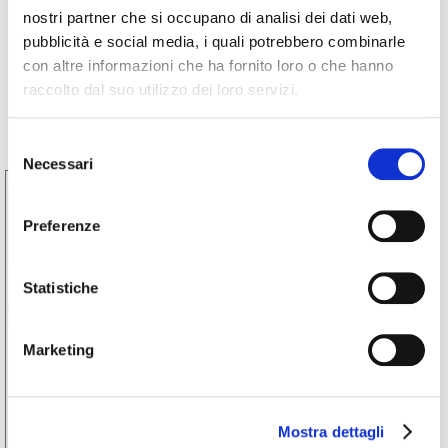
nostri partner che si occupano di analisi dei dati web,
pubblicità e social media, i quali potrebbero combinarle
Prossimi eventi
con altre informazioni che ha fornito loro o che hanno
raccolto dal suo utilizzo dei loro servizi.
Selezione
Necessari
del
consenso
30
Ago
Preferenze
2026
Statistiche
Marketing
Eventi
A Tavola sulla Strada del
Castellinaldo – cena tra le vigne |
Mostra dettagli
Castellinaldo d’Alba | 30.08.26