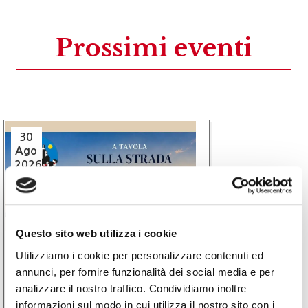
Prossimi eventi
30
Ago
2026
Questo sito web utilizza i cookie
Eventi
Utilizziamo i cookie per personalizzare contenuti ed
annunci, per fornire funzionalità dei social media e per
A Tavola sulla Strada del
analizzare il nostro traffico. Condividiamo inoltre
Castellinaldo – cena tra le vigne |
Castellinaldo d’Alba | 30.08.26
informazioni sul modo in cui utilizza il nostro sito con i