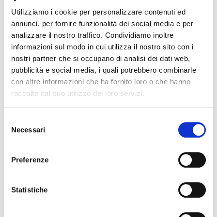
Utilizziamo i cookie per personalizzare contenuti ed
I posti sono limitati e riservati a soci e loro
annunci, per fornire funzionalità dei social media e per
accompagnatori.
analizzare il nostro traffico. Condividiamo inoltre
informazioni sul modo in cui utilizza il nostro sito con i
nostri partner che si occupano di analisi dei dati web,
pubblicità e social media, i quali potrebbero combinarle
Per esigenze di organizzazione e prenotazione le
conferme devono pervenire entro venerdì 3 giugno,
con altre informazioni che ha fornito loro o che hanno
fino ad esaurimento dei posti disponibili, con mail
raccolto dal suo utilizzo dei loro servizi.
a:
ufficio.soci@gowinet.it
, oppure telefonando al n.
0173 364631.
Selezione
Necessari
del
consenso
Preferenze
Cerca nei nostri
eventi
Statistiche