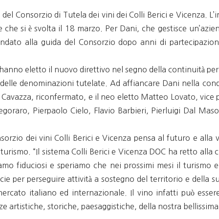
del Consorzio di Tutela dei vini dei Colli Berici e Vicenza. L’
 che si è svolta il 18 marzo. Per Dani, che gestisce un’aziend
mandato alla guida del Consorzio dopo anni di partecipaz
 hanno eletto il nuovo direttivo nel segno della continuità per
e delle denominazioni tutelate. Ad affiancare Dani nella con
Cavazza, riconfermato, e il neo eletto Matteo Lovato, vice pre
oraro, Pierpaolo Cielo, Flavio Barbieri, Pierluigi Dal Mas
onsorzio dei vini Colli Berici e Vicenza pensa al futuro e alla
turismo. “Il sistema Colli Berici e Vicenza DOC ha retto alla 
amo fiduciosi e speriamo che nei prossimi mesi il turismo e 
cie per perseguire attività a sostegno del territorio e della
ercato italiano ed internazionale. Il vino infatti può essere
e artistiche, storiche, paesaggistiche, della nostra bellissima