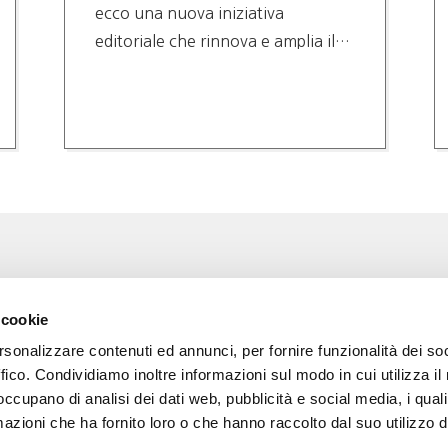
ecco una nuova iniziativa
editoriale che rinnova e amplia il…
Associazione Go Wine
Wine
 cookie
ssociazione
Via Vida, 6
rsonalizzare contenuti ed annunci, per fornire funzionalità dei so
12051 Alba (Cn)
 amici di Go Wine
tel. +39 0173 364631
ffico. Condividiamo inoltre informazioni sul modo in cui utilizza il 
 occupano di analisi dei dati web, pubblicità e social media, i qual
a stampa
Codice fiscale e P.I
azioni che ha fornito loro o che hanno raccolto dal suo utilizzo d
02809130046
tatti