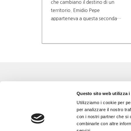
tura,
che cambiano il destino di un
 caso
territorio. Emidio Pepe
apparteneva a questa seconda…
Eventi
Go 
Questo sito web utilizza i
Corsi e Progetti culturali
L’a
Utilizziamo i cookie per pe
Privacy policy
Gli
per analizzare il nostro tra
con i nostri partner che si
Cookie policy
Are
combinarle con altre inform
Con
servizi.