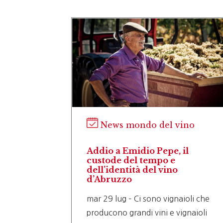
ino
News mondo del vino
la, la
Addio a Emidio Pepe, il
nella
custode del tempo e
dell’identità del vino
d’Abruzzo
i dove il
mar 29 lug – Ci sono vignaioli che
producono grandi vini e vignaioli