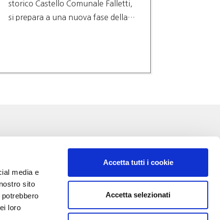
storico Castello Comunale Falletti,
DECISI
si prepara a una nuova fase della…
NESSUN
SCELTE
TAGLIA
TUTELA
Accetta tutti i cookie
cial media e
nostro sito
Accetta selezionati
i potrebbero
VA:
ei loro