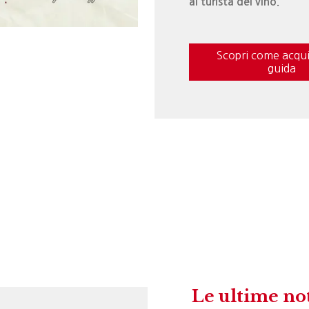
al turista del vino.
Scopri come acqui
guida
Le ultime no