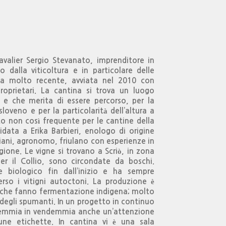
avalier Sergio Stevanato, imprenditore in
o dalla viticoltura e in particolare delle
ria molto recente, avviata nel 2010 con
roprietari. La cantina si trova un luogo
 e che merita di essere percorso, per la
loveno e per la particolarità dell’altura a
to non così frequente per le cantine della
data a Erika Barbieri, enologo di origine
iani, agronomo, friulano con esperienze in
gione. Le vigne si trovano a Scriò, in zona
er il Collio, sono circondate da boschi.
e biologico fin dall’inizio e ha sempre
rso i vitigni autoctoni. La produzione è
i che fanno fermentazione indigena; molto
degli spumanti. In un progetto in continuo
ndemmia in vendemmia anche un’attenzione
cune etichette. In cantina vi è una sala