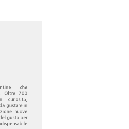
ntine che
”. Oltre 700
n curiosità,
 da gustare in
izione nuove
 del gusto per
ndispensabile