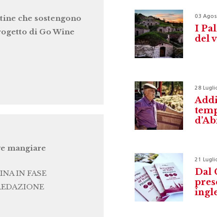
03 Agos
tine che sostengono
I Pal
progetto di Go Wine
del 
28 Lugli
Addi
temp
d’Ab
e mangiare
21 Lugli
Dal 
INA IN FASE
pres
REDAZIONE
ingl