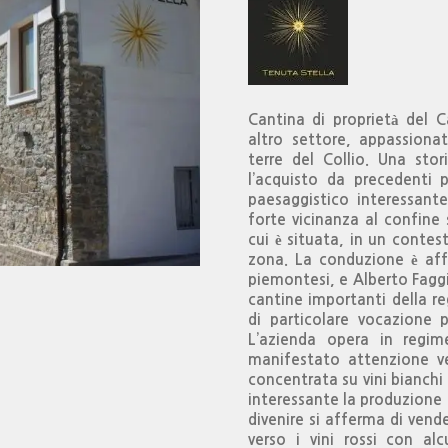
Cantina di proprietà del C
altro settore, appassionat
terre del Collio. Una sto
l’acquisto da precedenti p
paesaggistico interessante
forte vicinanza al confine s
cui è situata, in un contes
zona. La conduzione è affi
piemontesi, e Alberto Fagg
cantine importanti della re
di particolare vocazione p
L’azienda opera in regim
manifestato attenzione ve
concentrata su vini bianch
interessante la produzione 
divenire si afferma di ve
verso i vini rossi con al