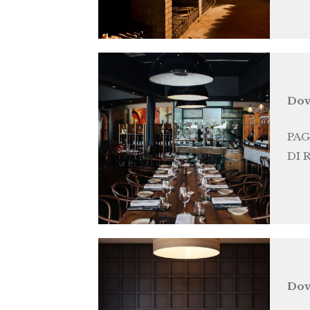
Dov
PAG
DI 
Dov