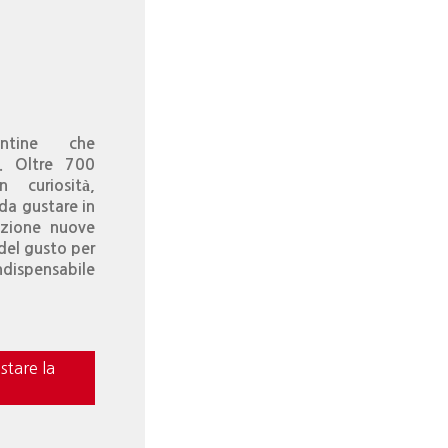
ntine che
”. Oltre 700
n curiosità,
 da gustare in
izione nuove
 del gusto per
ndispensabile
stare la