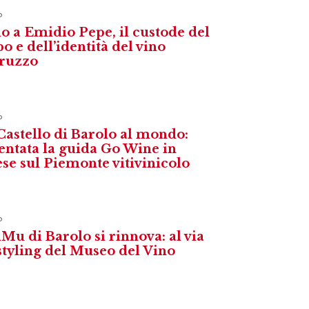
o
o a Emidio Pepe, il custode del
o e dell’identità del vino
ruzzo
o
Castello di Barolo al mondo:
entata la guida Go Wine in
ese sul Piemonte vitivinicolo
o
iMu di Barolo si rinnova: al via
estyling del Museo del Vino