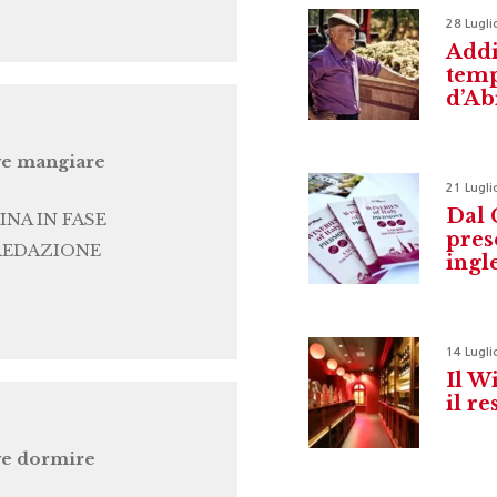
28 Lugli
Addi
temp
d’Ab
e mangiare
21 Lugli
Dal 
INA IN FASE
pres
REDAZIONE
ingl
14 Lugli
Il W
il r
e dormire