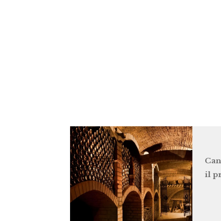
Can
il 