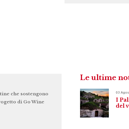
Le ultime no
03 Agos
tine che sostengono
I Pal
progetto di Go Wine
del 