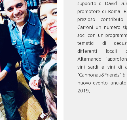
supporto di David Dur
promotore di Roma. R
prezioso contribut
Carroni un numero sig
soci con un programma
tematici di degus
differenti locali d
Alternando l’approfo
vini sardi e vini di a
“Cannonau&Friends” è il
nuovo evento lanciat
2019.