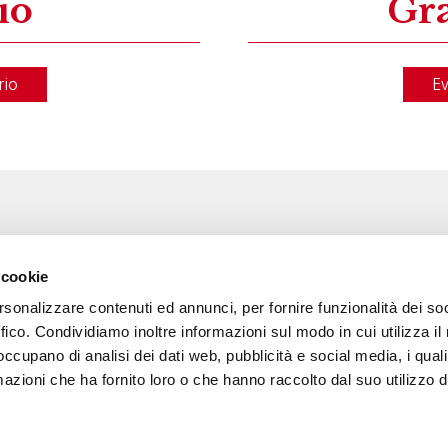
io
Gra
rio
Ev
Associazione Go Wine
Wine
 cookie
ssociazione
Via Vida, 6
rsonalizzare contenuti ed annunci, per fornire funzionalità dei so
12051 Alba (Cn)
 amici di Go Wine
tel. +39 0173 364631
ffico. Condividiamo inoltre informazioni sul modo in cui utilizza il 
 occupano di analisi dei dati web, pubblicità e social media, i qual
a stampa
Codice fiscale e P.I
azioni che ha fornito loro o che hanno raccolto dal suo utilizzo d
02809130046
tatti
Codice SDI: USAL8PV
PEC gowine@legalmail.it