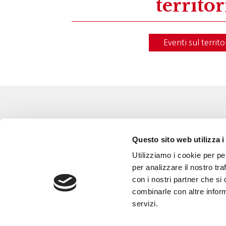
territor
Eventi sul territo
Eventi
Go 
Questo sito web utilizza i
Corsi e Progetti culturali
L’a
Utilizziamo i cookie per pe
Privacy policy
Gli
per analizzare il nostro tra
con i nostri partner che si
Cookie policy
Are
combinarle con altre inform
Con
servizi.