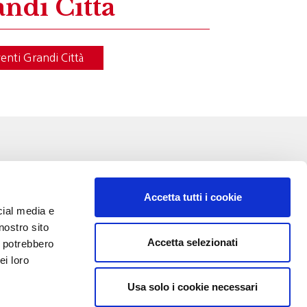
ndi Città
enti Grandi Città
Accetta tutti i cookie
cial media e
nostro sito
Accetta selezionati
i potrebbero
VA:
ei loro
Usa solo i cookie necessari