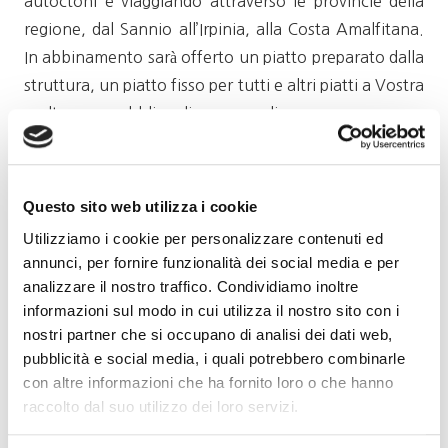
autoctoni e viaggiando attraverso le provincie della
regione, dal Sannio all’Irpinia, alla Costa Amalfitana.
In abbinamento sarà offerto un piatto preparato dalla
struttura, un piatto fisso per tutti e altri piatti a Vostra
scelta senza obbligo di consumarli.
Il costo della serata è di € 22 per i Soci Go Wine, € 25
per gli ospiti.
Questo sito web utilizza i cookie
I posti sono limitati ed è necessaria la
prenotazione
Utilizziamo i cookie per personalizzare contenuti ed
contattando la sede di Go Wine o la delegata Gemmy
annunci, per fornire funzionalità dei social media e per
analizzare il nostro traffico. Condividiamo inoltre
Carroni (cell. 347 0024276 e-mail
informazioni sul modo in cui utilizza il nostro sito con i
geltrudecarroni@gmail.com
)
entro giovedì 21 maggio
nostri partner che si occupano di analisi dei dati web,
p.v..
pubblicità e social media, i quali potrebbero combinarle
con altre informazioni che ha fornito loro o che hanno
Per coloro che si assoceranno a Go Wine durante
raccolto dal suo utilizzo dei loro servizi.
questo speciale evento, informiamo che l’iscrizione
sarà ritenuta valida sino a tutto il 31 dicembre 2026.