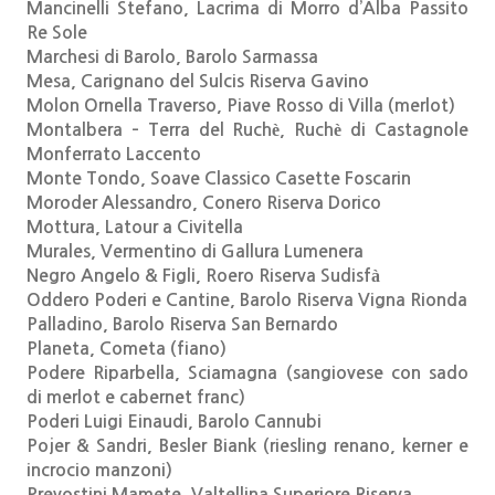
Mancinelli Stefano, Lacrima di Morro d’Alba Passito
Re Sole
Marchesi di Barolo, Barolo Sarmassa
Mesa, Carignano del Sulcis Riserva Gavino
Molon Ornella Traverso, Piave Rosso di Villa (merlot)
Montalbera – Terra del Ruchè, Ruchè di Castagnole
Monferrato Laccento
Monte Tondo, Soave Classico Casette Foscarin
Moroder Alessandro, Conero Riserva Dorico
Mottura, Latour a Civitella
Murales, Vermentino di Gallura Lumenera
Negro Angelo & Figli, Roero Riserva Sudisfà
Oddero Poderi e Cantine, Barolo Riserva Vigna Rionda
Palladino, Barolo Riserva San Bernardo
Planeta, Cometa (fiano)
Podere Riparbella, Sciamagna (sangiovese con sado
di merlot e cabernet franc)
Poderi Luigi Einaudi, Barolo Cannubi
Pojer & Sandri, Besler Biank (riesling renano, kerner e
incrocio manzoni)
Prevostini Mamete, Valtellina Superiore Riserva