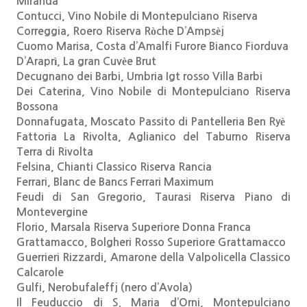
Miranda
Contucci, Vino Nobile di Montepulciano Riserva
Correggia, Roero Riserva Ròche D’Ampsèj
Cuomo Marisa, Costa d’Amalfi Furore Bianco Fiorduva
D’Araprì, La gran Cuvèe Brut
Decugnano dei Barbi, Umbria Igt rosso Villa Barbi
Dei Caterina, Vino Nobile di Montepulciano Riserva
Bossona
Donnafugata, Moscato Passito di Pantelleria Ben Ryè
Fattoria La Rivolta, Aglianico del Taburno Riserva
Terra di Rivolta
Felsina, Chianti Classico Riserva Rancia
Ferrari, Blanc de Bancs Ferrari Maximum
Feudi di San Gregorio, Taurasi Riserva Piano di
Montevergine
Florio, Marsala Riserva Superiore Donna Franca
Grattamacco, Bolgheri Rosso Superiore Grattamacco
Guerrieri Rizzardi, Amarone della Valpolicella Classico
Calcarole
Gulfi, Nerobufaleffj (nero d’Avola)
Il Feuduccio di S. Maria d’Orni, Montepulciano