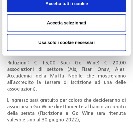
Orari e turni di degustazione
Accetta tutti i cookie
Ore 18,45-20,30: primo turno di apertura del banco
d’assaggio al pubblico di enoappassionati
Accetta selezionati
Ore 20,30–22,15: secondo turno di apertura del
banco d’assaggio al pubblico di enoappassionati
Usa solo i cookie necessari
Costo della degustazione ai banchi d’assaggio è di €
23,00.
Riduzioni: € 15,00 Soci Go Wine; € 20,00
associazioni di settore (Ais, Fisar, Onav, Aies,
Accademia della Muffa Nobile che mostreranno
all’accredito la tessera di iscrizione ad una delle
associazioni).
L’ingresso sarà gratuito per coloro che decideranno di
associarsi a Go Wine direttamente al banco accredito
della serata (l’iscrizione a Go Wine sarà ritenuta
valevole sino al 30 giugno 2022).