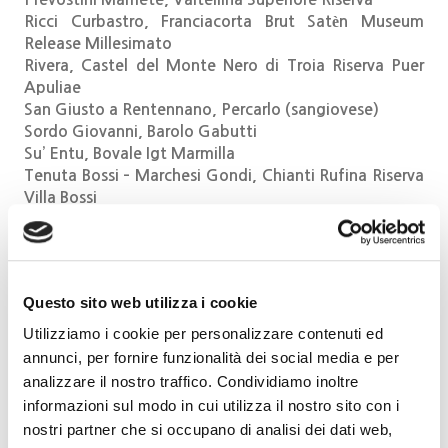
Ricci Curbastro, Franciacorta Brut Satèn Museum
Release Millesimato
Rivera, Castel del Monte Nero di Troia Riserva Puer
Apuliae
San Giusto a Rentennano, Percarlo (sangiovese)
Sordo Giovanni, Barolo Gabutti
Su’ Entu, Bovale Igt Marmilla
Tenuta Bossi – Marchesi Gondi, Chianti Rufina Riserva
Villa Bossi
Tenuta Carretta, Barolo Cannubi
Tenuta di Castelbuono, Sagrantino di Montefalco
Carapace
Tenuta Maffone, Ormeasco di Pornassio Superiore
Questo sito web utilizza i cookie
Tenuta Sant’Antonio, Amarone della Valpolicella
Campo dei Gigli
Utilizziamo i cookie per personalizzare contenuti ed
Terre Bianche, Rossese di Dolceacqua Bricco Arcagna
annunci, per fornire funzionalità dei social media e per
Torre Fornello, Gutturnio Riserva Diacono Gerardo
analizzare il nostro traffico. Condividiamo inoltre
1028
informazioni sul modo in cui utilizza il nostro sito con i
Vajra G.D., Barolo Bricco delle Viole
nostri partner che si occupano di analisi dei dati web,
Venica & Venica, Collio Sauvignon Ronco delle Mele