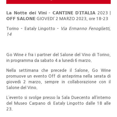
𝗟𝗮 𝗡𝗼𝘁𝘁𝗲 𝗱𝗲𝗶 𝗩𝗶𝗻𝗶 – 𝗖𝗔𝗡𝗧𝗜𝗡𝗘 𝗗’𝗜𝗧𝗔𝗟𝗜𝗔 2023 |
𝗢𝗙𝗙 𝗦𝗔𝗟𝗢𝗡𝗘 GIOVEDI’ 2 MARZO 2023, ore 18-23
Torino – Eataly Lingotto –
Via Ermanno Fenoglietti,
14
Go Wine è fra i partner del Salone del Vino di Torino,
in programma da sabato 4 a lunedì 6 marzo.
Nella settimana che precede il Salone, Go Wine
promuove un evento Off di anteprima nella serata di
giovedì 2 marzo, sempre in collaborazione con il
Salone del Vino.
L’evento si svolge presso la Sala Duecento all’interno
del Museo Carpano di Eataly Lingotto dalle 18 alle
23.