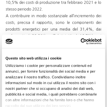
10,5% dei costi di produzione tra febbraio 2021 e lo
stesso periodo 2022.
A contribuire in modo sostanziale all’incremento dei
costi, precisa il rapporto, sono le componenti dei
prodotti energetici per una media del 31,4%, dai
carburanti (+38,3%), all’elettricità (+16,7%), ai
lubrificanti (+70%). In salita del 32,3% anche
fertilizzanti e concimi utilizzati nella coltivazione.
Impennata anche per i materiali di confezionamento
Questo sito web utilizza i cookie
e imballaggio, che tra gennaio 2021 e lo stesso mese
Utilizziamo i cookie per personalizzare contenuti ed
del 2022, quindi al netto degli effetti della guerra,
annunci, per fornire funzionalità dei social media e per
vedono il vetro crescere dell’8,5%, il sughero del
analizzare il nostro traffico. Condividiamo inoltre
9,4%e la carta fino al 30%. A tutto questo, ha
informazioni sul modo in cui utilizza il nostro sito con i
nostri partner che si occupano di analisi dei dati web,
proseguito Rigotti, si aggiunge il nodo della
pubblicità e social media, i quali potrebbero combinarle
reperibilità e dell’approvvigionamento dei materiali.
con altre informazioni che ha fornito loro o che hanno
Da qui la necessità di trovare nuovi strumenti, sulla
raccolto dal suo utilizzo dei loro servizi.