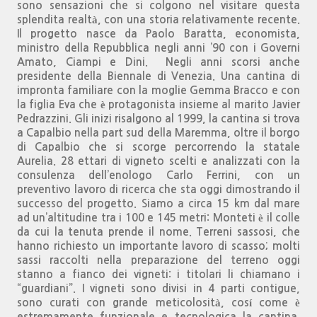
sono sensazioni che si colgono nel visitare questa
splendita realtà, con una storia relativamente recente.
Il progetto nasce da Paolo Baratta, economista,
ministro della Repubblica negli anni ’90 con i Governi
Amato, Ciampi e Dini. Negli anni scorsi anche
presidente della Biennale di Venezia. Una cantina di
impronta familiare con la moglie Gemma Bracco e con
la figlia Eva che è protagonista insieme al marito Javier
Pedrazzini. Gli inizi risalgono al 1999, la cantina si trova
a Capalbio nella part sud della Maremma, oltre il borgo
di Capalbio che si scorge percorrendo la statale
Aurelia. 28 ettari di vigneto scelti e analizzati con la
consulenza dell’enologo Carlo Ferrini, con un
preventivo lavoro di ricerca che sta oggi dimostrando il
successo del progetto. Siamo a circa 15 km dal mare
ad un’altitudine tra i 100 e 145 metri: Monteti è il colle
da cui la tenuta prende il nome. Terreni sassosi, che
hanno richiesto un importante lavoro di scasso; molti
sassi raccolti nella preparazione del terreno oggi
stanno a fianco dei vigneti: i titolari li chiamano i
“guardiani”. I vigneti sono divisi in 4 parti contigue,
sono curati con grande meticolosità, cosí come è
estremamente funzionale e tecnologica la cantina.