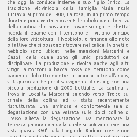
che oggi la conduce insieme a suo figlio Enrico. La
tradizione vitivinicola della famiglia Nada risale
tuttavia ai primi del ‘900. La rosa, in un primo tempo
dorata e poi diventata rossa è il simbolo identificativo
della cantina che possiamo trovare su ogni etichetta:
ricorda il legame con il territorio e il vitigno principe
della loro viticoltura, il Nebbiolo, e rimanda alle note
olfattive che si possono ritrovare nel calice. I vigneti di
nebbiolo sono ubicati nelle menzioni Marcarini e
Casot, della quale sono gli unici produttori del
disciplinare. La produzione è rivolta anche agli altri
vitigni autoctoni a bacca rossa del territorio come
barbera e dolcetto mentre sui bianchi, oltre all’arneis,
vi è spazio anche per il sauvignon e il riesling con una
piccola produzione di 2000 bottiglie. La cantina si
trova in Località Marcarini salendo verso Treiso sul
crinale della collina ed è stata recentemente
ristrutturata. Una luminosa e confortevole sala di
degustazione con una vetrata sulle dolci colline di
Treiso allieta la degustazione. Da menzionare la
terrazza panoramica dalla quale si può ammirare una
vista quasi a 360° sulla Langa del Barbaresco… e non
solo. L’azienda dispone di una struttura ricettiva con