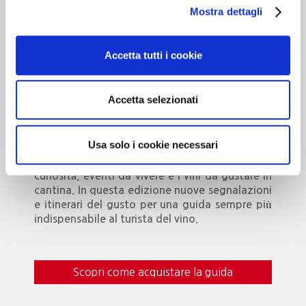
Mostra dettagli
Cantine d’Italia
Accetta tutti i cookie
Milano 3 Dicembre
MILANO
Accetta selezionati
Usa solo i cookie necessari
Dedicato alle cantine che …”valgono il
viaggio”. Oltre 700 realtà recensite, con
curiosità, eventi da vivere e i vini da gustare in
cantina. In questa edizione nuove segnalazioni
e itinerari del gusto per una guida sempre più
indispensabile al turista del vino.
Scopri come acquistare la guida