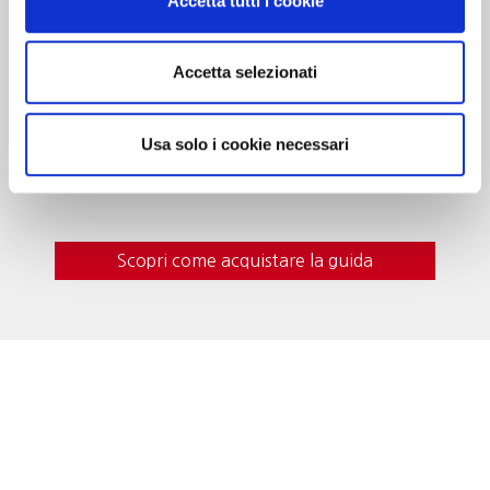
Accetta tutti i cookie
Dedicato alle cantine che …”valgono il
Accetta selezionati
viaggio”. Oltre 700 realtà recensite, con
curiosità, eventi da vivere e i vini da gustare in
cantina. In questa edizione nuove segnalazioni
Usa solo i cookie necessari
e itinerari del gusto per una guida sempre più
indispensabile al turista del vino.
Scopri come acquistare la guida