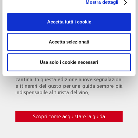
Mostra dettagli
Cantine d’Italia
Accetta tutti i cookie
Milano 3 Dicembre
MILANO
Accetta selezionati
Dedicato alle cantine che …”valgono il
Usa solo i cookie necessari
viaggio”. Oltre 700 realtà recensite, con
curiosità, eventi da vivere e i vini da gustare in
cantina. In questa edizione nuove segnalazioni
e itinerari del gusto per una guida sempre più
indispensabile al turista del vino.
Scopri come acquistare la guida