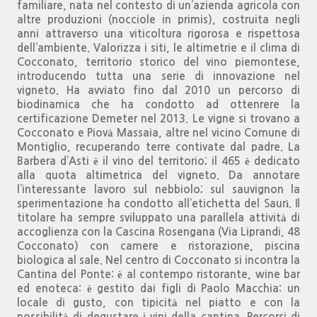
familiare, nata nel contesto di un’azienda agricola con
altre produzioni (nocciole in primis), costruita negli
anni attraverso una viticoltura rigorosa e rispettosa
dell’ambiente. Valorizza i siti, le altimetrie e il clima di
Cocconato, territorio storico del vino piemontese,
introducendo tutta una serie di innovazione nel
vigneto. Ha avviato fino dal 2010 un percorso di
biodinamica che ha condotto ad ottenrere la
certificazione Demeter nel 2013. Le vigne si trovano a
Cocconato e Piovà Massaia, altre nel vicino Comune di
Montiglio, recuperando terre contivate dal padre. La
Barbera d’Asti è il vino del territorio; il 465 è dedicato
alla quota altimetrica del vigneto. Da annotare
l’interessante lavoro sul nebbiolo; sul sauvignon la
sperimentazione ha condotto all’etichetta del Saurì. Il
titolare ha sempre sviluppato una parallela attività di
accoglienza con la Cascina Rosengana (Via Liprandi, 48
Cocconato) con camere e ristorazione, piscina
biologica al sale. Nel centro di Cocconato si incontra la
Cantina del Ponte: è al contempo ristorante, wine bar
ed enoteca: è gestito dai figli di Paolo Macchia: un
locale di gusto, con tipicità nel piatto e con la
possibilità di degustare i vini della cantina. Percorsi di