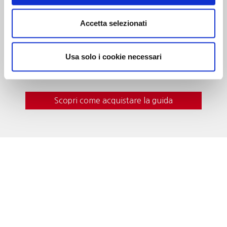
Dedicato alle cantine che …”valgono il
viaggio”. Oltre 700 realtà recensite, con
Accetta selezionati
curiosità, eventi da vivere e i vini da gustare in
cantina. In questa edizione nuove segnalazioni
e itinerari del gusto per una guida sempre più
Usa solo i cookie necessari
indispensabile al turista del vino.
Scopri come acquistare la guida