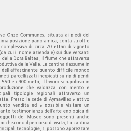
ave Onze Communes, situata ai piedi del
ttima posizione panoramica, conta su oltre
complessiva di circa 70 ettari di vigneto
(da cui il nome aziendale) sui due versanti
a) della Dora Baltea, il fiume che attraversa
duttiva della Valle. La cantina riassume in
eri dell’affascinante quanto difficile mondo
gneti parcellizzati inerpicati su ripidi pendi
 550 e i 900 metri, il lavoro scrupoloso in
produzione che valorizza con merito e
cipali tipologie regionali attraverso un
tte. Presso la sede di Aymavilles è attivo
unto vendita ed è possibile visitare un
ante testimonianza dell’arte enologica di
i oggetti del Museo sono presenti anche
rricchiscono il percorso di visita. La cantina
incipali tecnologie, si possono apprezzare