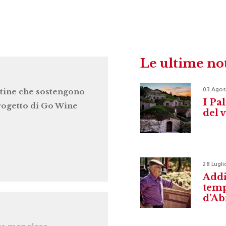
Le ultime no
03 Agos
tine che sostengono
I Pal
progetto di Go Wine
del 
28 Lugli
Addi
temp
d’Ab