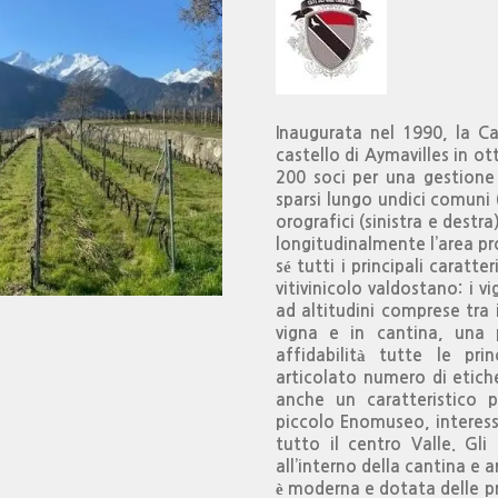
Inaugurata nel 1990, la C
castello di Aymavilles in o
200 soci per una gestione 
sparsi lungo undici comuni 
orografici (sinistra e destr
longitudinalmente l’area pro
sé tutti i principali caratt
vitivinicolo valdostano: i vi
ad altitudini comprese tra i
vigna e in cantina, una 
affidabilità tutte le prin
articolato numero di etiche
anche un caratteristico p
piccolo Enomuseo, interess
tutto il centro Valle. Gl
all’interno della cantina e a
è moderna e dotata delle pr