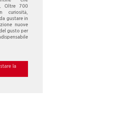
”. Oltre 700
n curiosità,
 da gustare in
izione nuove
 del gusto per
ndispensabile
stare la