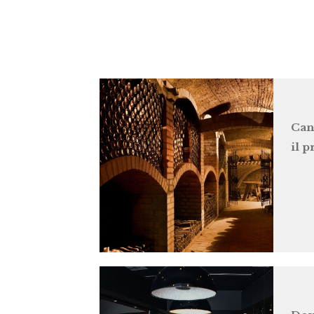
Can
il 