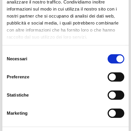
analizzare il nostro traffico. Condividiamo inoltre
informazioni sul modo in cui utilizza il nostro sito con i
Numero di partecipanti
nostri partner che si occupano di analisi dei dati web,
pubblicità e social media, i quali potrebbero combinarle
con altre informazioni che ha fornito loro o che hanno
raccolto dal suo utilizzo dei loro servizi.
Qualifica
Selezione
Necessari
del
consenso
Metodo di Pagamento
Preferenze
Statistiche
Il tuo messaggio
Marketing