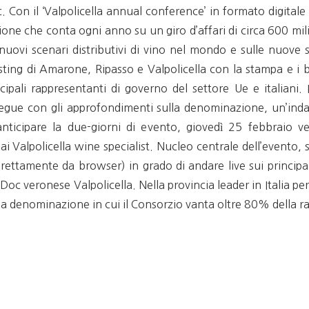
 Con il ‘Valpolicella annual conference’ in formato digitale 
ne che conta ogni anno su un giro d’affari di circa 600 mili
nuovi scenari distributivi di vino nel mondo e sulle nuove s
asting di Amarone, Ripasso e Valpolicella con la stampa e i 
ncipali rappresentanti di governo del settore Ue e italiani.
egue con gli approfondimenti sulla denominazione, un’indag
nticipare la due-giorni di evento, giovedì 25 febbraio v
 Valpolicella wine specialist. Nucleo centrale dell’evento, s
rettamente da browser) in grado di andare live sui principal
 Doc veronese Valpolicella. Nella provincia leader in Italia pe
una denominazione in cui il Consorzio vanta oltre 80% della ra