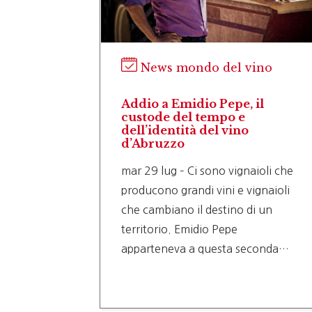
ino
News mondo del vino
la, la
Addio a Emidio Pepe, il
nella
custode del tempo e
dell’identità del vino
d’Abruzzo
i dove il
mar 29 lug – Ci sono vignaioli che
producono grandi vini e vignaioli
tura,
che cambiano il destino di un
 caso
territorio. Emidio Pepe
apparteneva a questa seconda…