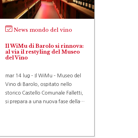
News mondo del vino
New
Il WiMu di Barolo si rinnova:
Giacenz
al via il restyling del Museo
calo: U
del Vino
nuovi 
delle r
mar 14 lug – Il WiMu – Museo del
gio 9 l
Vino di Barolo, ospitato nello
(PRES. 
storico Castello Comunale Falletti,
DECISI
si prepara a una nuova fase della…
NESSUN
SCELTE
TAGLIA
TUTELA