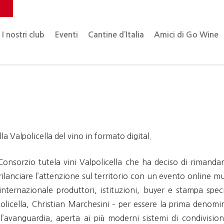
o
I nostri club
Eventi
Cantine d’Italia
Amici di Go Wine
 Valpolicella del vino in formato digital.
 Consorzio tutela vini Valpolicella che ha deciso di rimand
ilanciare l’attenzione sul territorio con un evento online mul
nternazionale produttori, istituzioni, buyer e stampa spec
policella, Christian Marchesini – per essere la prima denomi
ll’avanguardia, aperta ai più moderni sistemi di condivisi