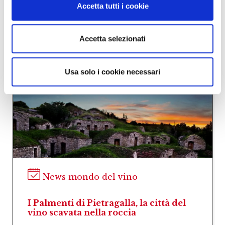
Accetta tutti i cookie
Altre news dal
mondo del vino
Accetta selezionati
Usa solo i cookie necessari
News mondo del vino
I Palmenti di Pietragalla, la città del
vino scavata nella roccia