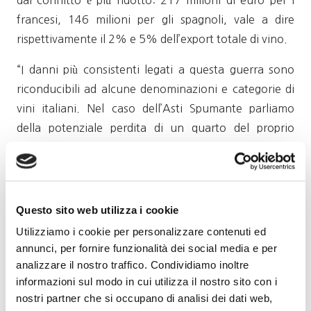
dal conflitto è più ridotto: 217 milioni di euro per i
francesi, 146 milioni per gli spagnoli, vale a dire
rispettivamente il 2% e 5% dell’export totale di vino.
“I danni più consistenti legati a questa guerra sono
riconducibili ad alcune denominazioni e categorie di
vini italiani. Nel caso dell’Asti Spumante parliamo
della potenziale perdita di un quarto del proprio
export, così come del 20% delle vendite oltre
frontiera di spumanti generici italiani o del 13% di
vini frizzanti” sottolinea Denis Pantini, responsabile
Agroalimentare e Wine Monitor di Nomisma. I
Questo sito web utilizza i cookie
consumatori russi e dell’Est Europa prediligono vini
Utilizziamo i cookie per personalizzare contenuti ed
frizzanti e spumanti dolci e con prezzi competitivi. Un
annunci, per fornire funzionalità dei social media e per
gradimento che finisce inevitabilmente per colpire i
analizzare il nostro traffico. Condividiamo inoltre
informazioni sul modo in cui utilizza il nostro sito con i
produttori specializzati in queste tipologie, Italia in
nostri partner che si occupano di analisi dei dati web,
primis. Anche per i vini fermi Dop italiani, Russia e