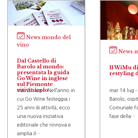
News mondo del
vino
News m
Dal Castello di
Barolo al mondo:
Il WiMu di 
presentata la guida
restyling 
Go Wine in inglese
sul Piemonte
vitivinicolo
mar 21 lug – Nell’anno in
mar 14 lug –
cui Go Wine festeggia i
Barolo, ospit
25 anni di attività, ecco
Comunale Fal
una nuova iniziativa
fase della…
editoriale che rinnova e
amplia il…