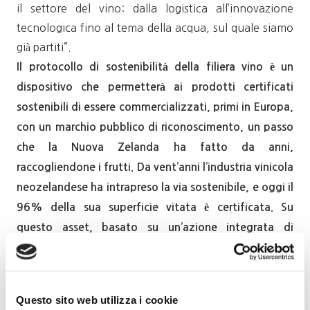
il settore del vino: dalla logistica all’innovazione
tecnologica fino al tema della acqua, sul quale siamo
già partiti”.
Il protocollo di sostenibilità della filiera vino è un
dispositivo che permetterà ai prodotti certificati
sostenibili di essere commercializzati, primi in Europa,
con un marchio pubblico di riconoscimento, un passo
che la Nuova Zelanda ha fatto da anni,
raccogliendone i frutti. Da vent’anni l’industria vinicola
neozelandese ha intrapreso la via sostenibile, e oggi il
96% della sua superficie vitata è certificata. Su
questo asset, basato su un’azione integrata di
rispetto dell’ambiente, delle persone e su un obiettivo
di neutralità carbonica entro il 2050, il Governo di
Wellington ha costruito un brand riconosciuto in tutto
Questo sito web utilizza i cookie
il mondo. La fogliolina che certifica in etichetta la