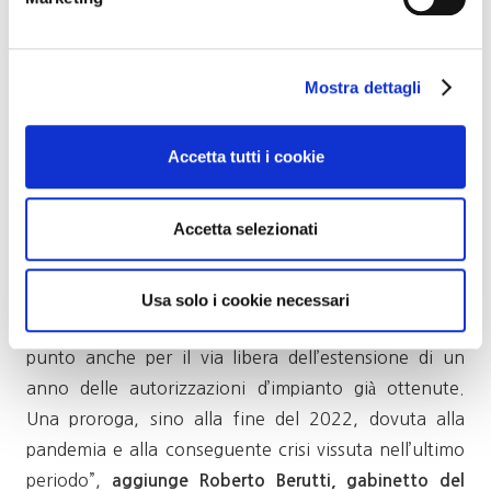
exploit, dal 2011 a oggi, del +168%, e con un valore
delle vendite che lo scorso anno ha superato i 365
milioni di euro. Seguono Regno Unito (+58%),
Mostra dettagli
Canada (+130%) e Germania, cresciuta addirittura
del +1150% e protagonista di un +48% nell’ultimo
Accetta tutti i cookie
anno.
“Con la nuova Pac siamo riusciti a inserire la
Accetta selezionati
riassegnazione dei diritti d’impianto non utilizzati
entro il 2022 per poterli riassegnare dal 2023;
parliamo di 5-6.000 ettari, oltre a quell’1% a
Usa solo i cookie necessari
discrezione degli Stati membri. Inoltre, siamo a buon
punto anche per il via libera dell’estensione di un
anno delle autorizzazioni d’impianto già ottenute.
Una proroga, sino alla fine del 2022, dovuta alla
pandemia e alla conseguente crisi vissuta nell’ultimo
periodo”,
aggiunge Roberto Berutti, gabinetto del