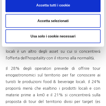
viaggiatori sarà necessario prevedere aree per il relax
Accetta tutti i cookie
psico-fisico mentre per il 31% zone destinate allo
smart working. Anche salute e benessere saranno un
Accetta selezionati
elemento irrinunciabile: il 56% individua come
necessari l’installazione di impianti di sanificazione e
Usa solo i cookie necessari
purificazione dell’aria. Il legame con gli altri operatori
del territorio ma anche con la cultura e le tradizioni
locali è un altro degli asset su cui si concentrerà
l’offerta dell’hospitality con il ritorno alla normalità.
Il 28% degli operatori prevede di offrire tour
enogastronomici sul territorio per far conoscere ai
turisti le produzioni food & beverage locali. Il 24%
proporrà menù che esaltino i prodotti locali e con
materie prime a km0 e il 21% si concentrerà sulla
proposta di tour del territorio divisi per target (es