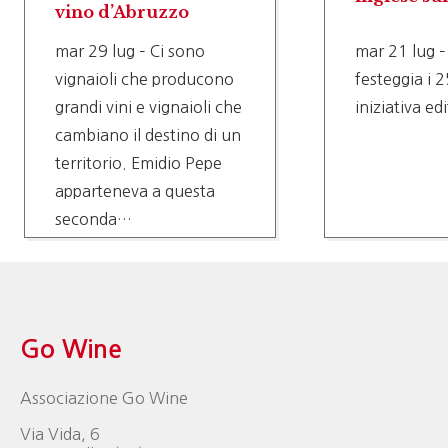
Go Wine in inglese
sul Piemonte
vitivinicolo
ducono
mar 21 lug – Nell’anno in
estino
cui Go Wine festeggia i
va a
25 anni di attività, ecco
una nuova iniziativa
editoriale che rinnova e
amplia il…
Go Wine
Associazione Go Wine
Via Vida, 6