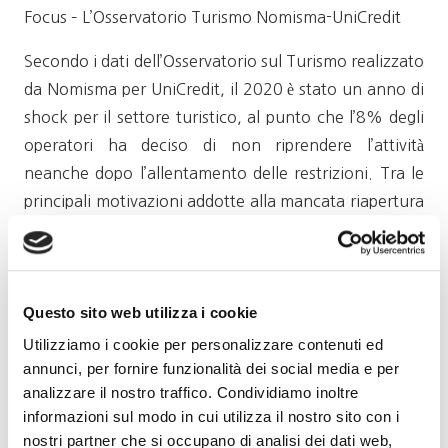
Focus – L’Osservatorio Turismo Nomisma-UniCredit
Secondo i dati dell’Osservatorio sul Turismo realizzato
da Nomisma per UniCredit, il 2020 è stato un anno di
shock per il settore turistico, al punto che l’8% degli
operatori ha deciso di non riprendere l’attività
neanche dopo l’allentamento delle restrizioni. Tra le
principali motivazioni addotte alla mancata riapertura
una domanda troppo bassa (56%), costi fissi e di
gestione elevati (11%), incrementati dalle
sanificazioni e dalle misure richieste per il
Questo sito web utilizza i cookie
contenimento della pandemia (11%). Il 7% di chi non
ha ripreso l’attività durante il 2020 lo ha fatto
Utilizziamo i cookie per personalizzare contenuti ed
annunci, per fornire funzionalità dei social media e per
principalmente per mancanza di liquidità.
analizzare il nostro traffico. Condividiamo inoltre
Verso quali servizi si indirizzerà l’offerta rivolta ai
informazioni sul modo in cui utilizza il nostro sito con i
nostri partner che si occupano di analisi dei dati web,
clienti? Considerando il tema delle tecnologie tra gli