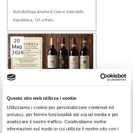
Risto Bottega Anema & Core in Viale della
Repubblica, 135 a Prato.
20
Mag
2026
Eventi
Questo sito web utilizza i cookie
I Magnifici 4: La Toscana dei
Grandi Rossi
Utilizziamo i cookie per personalizzare contenuti ed
Masterclass/Degustazione
annunci, per fornire funzionalità dei social media e per
analizzare il nostro traffico. Condividiamo inoltre
informazioni sul modo in cui utilizza il nostro sito con i
Centro Didattico Polifunzionale di Artimino,