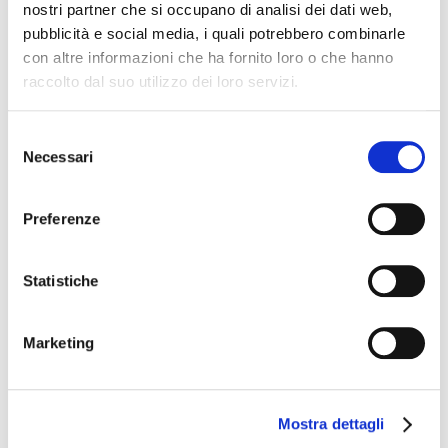
nostri partner che si occupano di analisi dei dati web,
Via della Chiesa 2, (PO)
pubblicità e social media, i quali potrebbero combinarle
con altre informazioni che ha fornito loro o che hanno
raccolto dal suo utilizzo dei loro servizi.
13
Mag
2026
Selezione
Necessari
del
consenso
Preferenze
Eventi
Statistiche
Masterclass "alla scoperta delle
TERRAELECTAE"
masterclass e cena degustazione
Marketing
trattoria Lapo sita in P.za Mercatale, 141,
Prato
Mostra dettagli