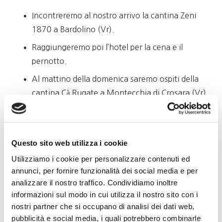
Incontreremo al nostro arrivo la cantina Zeni
1870 a Bardolino (Vr).
Raggiungeremo poi l’hotel per la cena e il
pernotto.
Al mattino della domenica saremo ospiti della
cantina Cà Rugate a Montecchia di Crosara (Vr).
Visiteremo la cantina e assaggeremo 5 vini oltre
al Vermouth di Amarone.
A seguire il pranzo in un ristorante in zona, e
Questo sito web utilizza i cookie
poi il rientro verso Savona.
Utilizziamo i cookie per personalizzare contenuti ed
annunci, per fornire funzionalità dei social media e per
Per l’Hotel è necessario prenotare le camere entro il
analizzare il nostro traffico. Condividiamo inoltre
informazioni sul modo in cui utilizza il nostro sito con i
. I posti sono limitati; è necessaria la
12/06/2026
nostri partner che si occupano di analisi dei dati web,
contattando il Club Go Wine di Savona
prenotazione
pubblicità e social media, i quali potrebbero combinarle