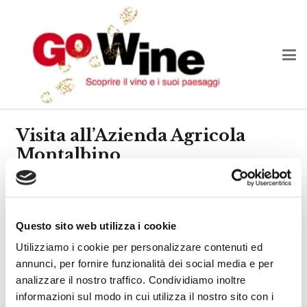
Visita all’Azienda Agricola
Montalbino
annuncia un nuovo
Il Club Go Wine del Mugello
appuntamento dedicato ai soci e ai loro amici:
Questo sito web utilizza i cookie
Domenica 23 giugno alle ore 11.00 l’appuntamento è
Utilizziamo i cookie per personalizzare contenuti ed
presso l’
azienda
Agricola Montalbino,
nel territorio di
annunci, per fornire funzionalità dei social media e per
Montespertoli immersa nelle colline del Chianti.
analizzare il nostro traffico. Condividiamo inoltre
informazioni sul modo in cui utilizza il nostro sito con i
La famiglia Tinacci è la proprietaria dell’azienda che si