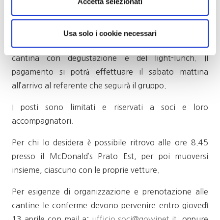
Accetta selezionati
Costo della giornata:
euro 28,00 per i soci e euro
Usa solo i cookie necessari
, comprensivo della visita alla
32,00 per i non soci
cantina con degustazione e del light-lunch. Il
pagamento si potrà effettuare il sabato mattina
all’arrivo al referente che seguirà il gruppo.
I posti sono limitati e riservati a soci e loro
accompagnatori.
Per chi lo desidera è possibile ritrovo alle ore 8.45
presso il McDonald’s Prato Est, per poi muoversi
insieme, ciascuno con le proprie vetture.
Per esigenze di organizzazione e prenotazione alle
cantine le conferme devono pervenire entro giovedì
13 aprile con mail a:
ufficio.soci@gowinet.it
, oppure