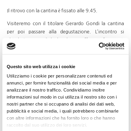
Il ritrovo con la cantina è fissato alle 9.45.
Visiteremo con il titolare Gerardo Gondi la cantina
per poi passare alla degustazione. L’incontro si
chiuderà con un light-lunch con affettati, formaggi,
schiacciate, pani e un primo, e per finire i Cantucci di
Prato. Segue una breve presentazione della cantina.
Questo sito web utilizza i cookie
Utilizziamo i cookie per personalizzare contenuti ed
Nobile famiglia fiorentina legata ai Medici, i Gondi
annunci, per fornire funzionalità dei social media e per
analizzare il nostro traffico. Condividiamo inoltre
acquistarono la Tenuta Bossi alla fine del 1500. I figli
informazioni sul modo in cui utilizza il nostro sito con i
del Marchese Bonaccorso, Donatella e Bernardo,
nostri partner che si occupano di analisi dei dati web,
conducono oggi la proprietà con Gerardo e Lapo
pubblicità e social media, i quali potrebbero combinarle
Gondi che rappresentano l’ultima generazione. Si
con altre informazioni che ha fornito loro o che hanno
estende su una superficie di oltre 300 ettari,
raccolto dal suo utilizzo dei loro servizi.