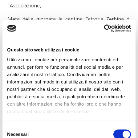
l’Associazione.
Meta della giornata la cantina Fattoria Zerbina di
Marzeno di Faenza (Via Vicchio, 11 –
www.zerbina.com), da sempre impegnata nella
valorizzazione del sangiovese e dell’albana. Proprio
Questo sito web utilizza i cookie
l’albana, varietà storica della Romagna, trova qui
Utilizziamo i cookie per personalizzare contenuti ed
alcune espressioni di grande qualità, con assoluta
annunci, per fornire funzionalità dei social media e per
eccellenza nella versione passita.
analizzare il nostro traffico. Condividiamo inoltre
informazioni sul modo in cui utilizza il nostro sito con i
Il programma prevede al mattino la visita alla cantina
nostri partner che si occupano di analisi dei dati web,
con degustazione delle etichette:
pubblicità e social media, i quali potrebbero combinarle
Romagna Bianco di Ceparano (albana secco) 2018
con altre informazioni che ha fornito loro o che hanno
raccolto dal suo utilizzo dei loro servizi.
Ravenna IGP Rosso Antitesi 2017
Ravenna IGP Rosso Marzieno 2012
Selezione
Necessari
del
Romagna Sangiovese Superiore Ceregio 2018