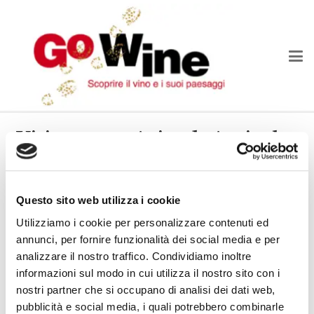
Visita presso Azienda Agricola
“Bacco del Monte”, Vicchio (FI)
Con l’intento di valorizzare il territorio di Barberino
Questo sito web utilizza i cookie
del Mugello il Club andrà a visitare la cantina Bacco
Utilizziamo i cookie per personalizzare contenuti ed
del Monte che si trova nel comune di Vicchio (FI) in
annunci, per fornire funzionalità dei social media e per
Località Mulinuccio, 24.
analizzare il nostro traffico. Condividiamo inoltre
informazioni sul modo in cui utilizza il nostro sito con i
Il ritrovo sarà previsto per il giorno domenica 4 giugno
nostri partner che si occupano di analisi dei dati web,
alle 16:00 davanti all’azienda.
pubblicità e social media, i quali potrebbero combinarle