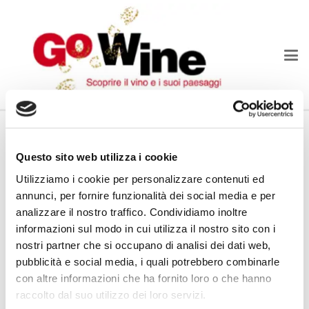
Vini di Sicilia
Questo sito web utilizza i cookie
Il Club Go Wine di Cagliari riprende l’attività in città e
Utilizziamo i cookie per personalizzare contenuti ed
propone un appuntamento in ottobre dedicato ai vini
annunci, per fornire funzionalità dei social media e per
siciliani. La data è quella di mercoledì 18 ottobre
analizzare il nostro traffico. Condividiamo inoltre
informazioni sul modo in cui utilizza il nostro sito con i
presso il locale Themis.
nostri partner che si occupano di analisi dei dati web,
Il tema della serata è riservato all’approfondimento di
pubblicità e social media, i quali potrebbero combinarle
una singola regione del vino, la Sicilia.
con altre informazioni che ha fornito loro o che hanno
In degustazione una selezione di 8 etichette, in un
raccolto dal suo utilizzo dei loro servizi.
percorso che si snoderà dall’area dell’Etna al