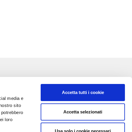
Accetta tutti i cookie
cial media e
nostro sito
Accetta selezionati
i potrebbero
VA:
ei loro
Usa solo i cookie necessari