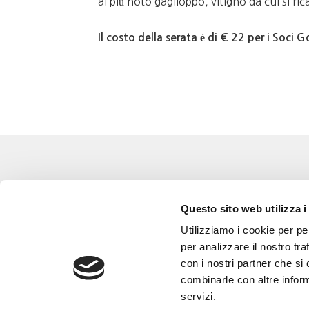
al più noto gaglioppo, vitigno da cui si ri
Il costo della serata è di € 22 per i Soci G
Eventi
Go 
Questo sito web utilizza i
Corsi e Progetti culturali
L’a
Utilizziamo i cookie per pe
Privacy policy
Gli
per analizzare il nostro tra
con i nostri partner che si
Cookie policy
Are
combinarle con altre inform
Con
servizi.