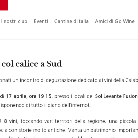
o
I nostri club
Eventi
Cantine d’Italia
Amici di Go Wine
 col calice a Sud
ati un incontro di degustazione dedicato ai vini della Calab
,
, presso i locali del
dì 17 aprile
ore 19.15
Sol Levante Fusion
disponendo di tutto il piano dell’infernot.
rà
, toccando vari territori della regione; una piccola
8 vini
recia con storie molto antiche. Vanta un patrimonio important