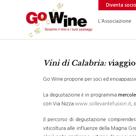
Diventa soci
L’Associazione
Vini di Calabria: v
iaggio
Go Wine propone per soci ed enoappassion
La degustazione è in programma
mercole
con Via Nizza
www.sollevantefusion.it
, 
Il percorso di degustazione comprende
viticoltura alle influenze della Magna G