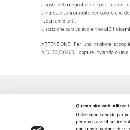
Il costo della degustazione per il pubblic
L’ingresso sarà gratuito per coloro che d
i soci famigliari).
L’iscrizione sarà valevole fino al 31 dice
ATTENZIONE: Per una migliore accoglien
n°0173/364631 oppure inviando o un’e-ma
Eventi
Go 
Questo sito web utilizza i
Corsi e Progetti culturali
L’a
Utilizziamo i cookie per pe
Privacy policy
Gli
per analizzare il nostro tra
con i nostri partner che si