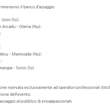
animeranno il banco d’assaggio
 Usini (Ss);
o Arcadu – Oliena (Nu);
;
;
;
dilesu – Mamoiada (Nu);
);
mangia – Sorso (Ss).
e riservata esclusivamente ad operatori professionali (titola
ione dell’evento;
assaggio al pubblico di enoappassionati.