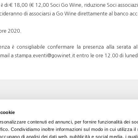
o è di € 18,00 (€ 12,00 Soci Go Wine, riduzione Soci associazi
ecideranno di associarsi a Go Wine direttamente al banco accr
mbre 2020.
za è consigliabile confermare la presenza alla serata a
il a stampa.eventi@gowinet.it entro le ore 12.00 di lunedì
Associazione Go Wine
Wine
 cookie
ssociazione
Via Vida, 6
rsonalizzare contenuti ed annunci, per fornire funzionalità dei so
12051 Alba (Cn)
 amici di Go Wine
tel. +39 0173 364631
ffico. Condividiamo inoltre informazioni sul modo in cui utilizza il 
 occupano di analisi dei dati web, pubblicità e social media, i qual