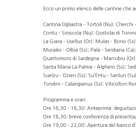
Ecco un primo elenco delle cantine che 
Cantina Ogliastra – Tortolì (Nu); Cherchi –
Contu – Siniscola (Nu); Gostolai di Tonin
La Giara – Usellus (Or); Mulas – Bono (Ss)
Murales – Olbia (Ss); Pala – Serdiana (Ca)
Quartomoro di Sardegna – Marrubiu (Or)
Santa Maria La Palma – Alghero (Ss); Se
Suelzu – Ozieri (Ss); Su’Entu – Sanluri (Su
Tondini – Calangianus (Ss); Viticoltori Ro
Programma e orari
Ore 16,30 – 18,30: Anteprima: degustazion
Ore 18,30: breve conferenza di presentaz
Ore 19,00 – 22,00: Apertura del banco d’