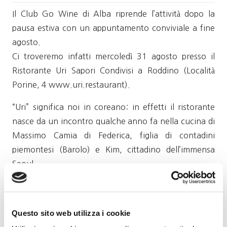
Il Club Go Wine di Alba riprende l’attività dopo la
pausa estiva con un appuntamento conviviale a fine
agosto.
Ci troveremo infatti mercoledì 31 agosto presso il
Ristorante Uri Sapori Condivisi a Roddino (Località
Porine, 4 www.uri.restaurant).
“Uri” significa noi in coreano: in effetti il ristorante
nasce da un incontro qualche anno fa nella cucina di
Massimo Camia di Federica, figlia di contadini
piemontesi (Barolo) e Kim, cittadino dell’immensa
Seoul.
Kim si è poi perfezionato collaborando con lo chef
Antonino Cannavacciuolo; la coppia ha poi deciso di
aprire insieme il locale che ci ospita in questo
Questo sito web utilizza i cookie
convivio: per loro una casa dove coltivare le loro