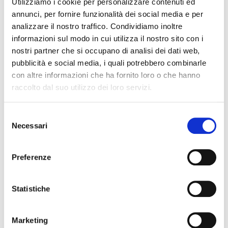
Utilizziamo i cookie per personalizzare contenuti ed
passioni con una cucina che si distingue in tutta la
annunci, per fornire funzionalità dei social media e per
Langa.
analizzare il nostro traffico. Condividiamo inoltre
informazioni sul modo in cui utilizza il nostro sito con i
Il menu che proponiamo rappresenta una sintesi di
nostri partner che si occupano di analisi dei dati web,
questa cucina, con piatti che fondono tradizione e
pubblicità e social media, i quali potrebbero combinarle
creatività, con un buon corredo di sapori.
con altre informazioni che ha fornito loro o che hanno
raccolto dal suo utilizzo dei loro servizi.
Ecco il menu:
Selezione
Cremoso di melanzana arrostita, riduzione della sua
Necessari
del
buccia,
consenso
menta fresca e cialda croccante
Preferenze
Ravioli ripieni al blu di mucca e crema di albicocche
Statistiche
Ssam coreano
capocollo tagliato sottile, marinato leggermente
piccante e servito con insalata amara
Marketing