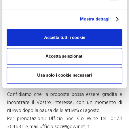
Hottok
frittella tipica coreana ripiena di nocciole e uvetta e
Mostra dettagli
gelato alla cannella
Ai piatti sarà abbinato un percorso di degustazione di
Accetta tutti i cookie
4 vini che verranno comunicati nei prossimi giorni.
Accetta selezionati
Costo della serata: € 60 per i soci; € 66 per gli ospiti.
I posti sono limitati ed è necessaria la prenotazione
Usa solo i cookie necessari
contattando la sede di Go Wine al numero di telefono
0173 364631 entro lunedì 29 agosto.
Confidiamo che la proposta possa essere gradita e
incontrare il Vostro interesse, con un momento di
ritrovo dopo la pausa delle attività di agosto.
Per prenotazioni: Ufficio Soci Go Wine tel. 0173
364631 e.mail ufficio.soci@gowinet.it