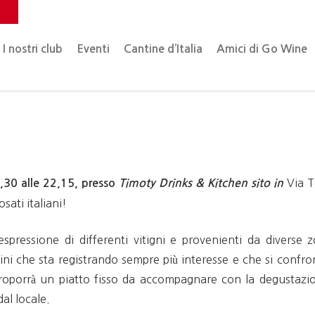
o
I nostri club
Eventi
Cantine d’Italia
Amici di Go Wine
Via 
9,30 alle 22,15, presso
Timoty Drinks & Kitchen sito in
rosati italiani!
espressione di differenti vitigni e provenienti da diverse 
vini che sta registrando sempre più interesse e che si confr
a proporrà un piatto fisso da accompagnare con la degustazio
dal locale.