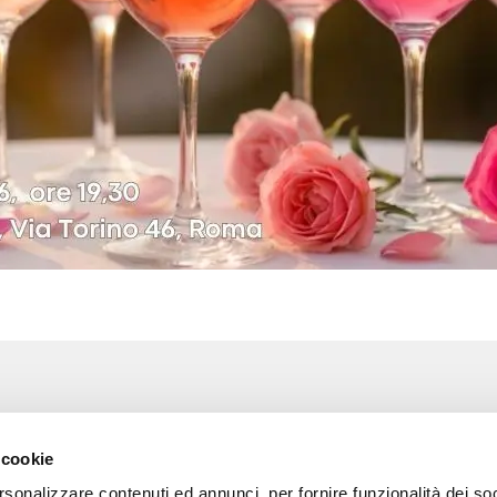
Associazione Go Wine
Wine
 cookie
ssociazione
Via Vida, 6
rsonalizzare contenuti ed annunci, per fornire funzionalità dei so
12051 Alba (Cn)