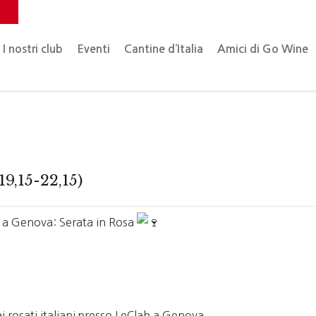
o
I nostri club
Eventi
Cantine d’Italia
Amici di Go Wine
19,15-22,15)
a Genova: Serata in Rosa
rosati italiani presso LeClab a Genova.