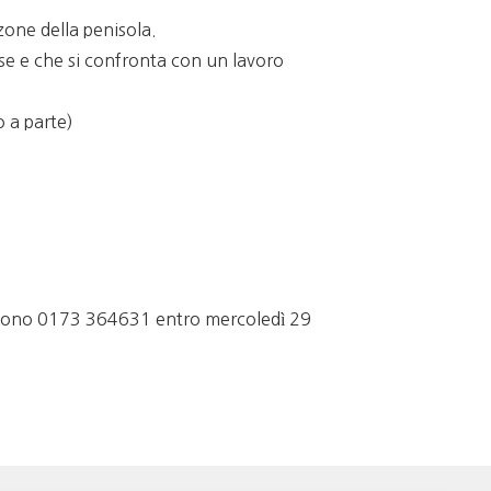
 zone della penisola.
sse e che si confronta con un lavoro
o a parte)
elefono 0173 364631 entro mercoledì 29