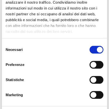
analizzare il nostro traffico. Condividiamo inoltre
a Dogliani la celebrano ogni anno nel periodo della
informazioni sul modo in cui utilizza il nostro sito con i
festività dei Santi; proviene dalla tradizione povera
nostri partner che si occupano di analisi dei dati web,
della cucina piemontese. Sembra che anticamente
pubblicità e social media, i quali potrebbero combinarle
nel paese di Dogliani, nelle Langhe, durante la festa
con altre informazioni che ha fornito loro o che hanno
raccolto dal suo utilizzo dei loro servizi.
dei santi i membri delle confraternite religiose
offrissero questa zuppa calda e sostanziosa a base di
Selezione
trippa e ceci ai visitatori che arrivavano da luoghi
Necessari
del
lontani attraverso lunghe marce.
consenso
Ecco il menu proposto dal ristorante
Preferenze
Antipasto misto
Statistiche
battuta al coltello, vitello tonnato, insalata russa
e sformato di porri con crema di Raschera
Marketing
La Cisrà
Tagliata di Fassone al sale di Cipro