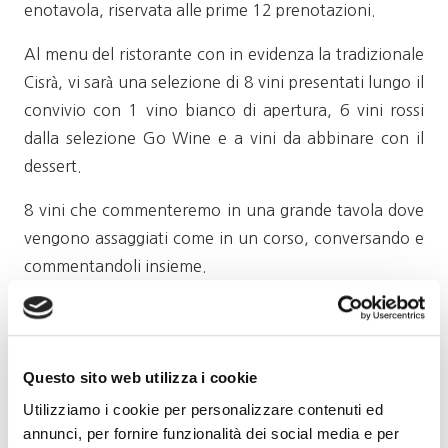
enotavola, riservata alle prime 12 prenotazioni.
Al menu del ristorante con in evidenza la tradizionale
Cisrà, vi sarà una selezione di 8 vini presentati lungo il
convivio con 1 vino bianco di apertura, 6 vini rossi
dalla selezione Go Wine e a vini da abbinare con il
dessert.
8 vini che commenteremo in una grande tavola dove
vengono assaggiati come in un corso, conversando e
commentandoli insieme.
Sede del convivio la Osteria Vineria Il Torchio di
Dogliani, che si trova nella salita che conduce dal
paese verso Farigliano (via Croce, 4
Questo sito web utilizza i cookie
www.osteriavineriailtorchio.it).
Utilizziamo i cookie per personalizzare contenuti ed
annunci, per fornire funzionalità dei social media e per
A proposito della Cisrà: