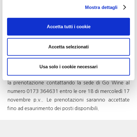
Mostra dettagli
Tris di dolci della tradizione
Caffè
Accetta tutti i cookie
Costo della serata: € 43. L’invito è riservato
Accetta selezionati
esclusivamente ai soci.
Il ricavato andrà a sostegno dei progetti culturali
dell’associazione.
Usa solo i cookie necessari
I posti sono limitati a 12 partecipanti, ed è necessaria
la prenotazione contattando la sede di Go Wine al
numero 0173 364631 entro le ore 18 di mercoledì 17
novembre p.v.. Le prenotazioni saranno accettate
fino ad esaurimento dei posti disponibili.